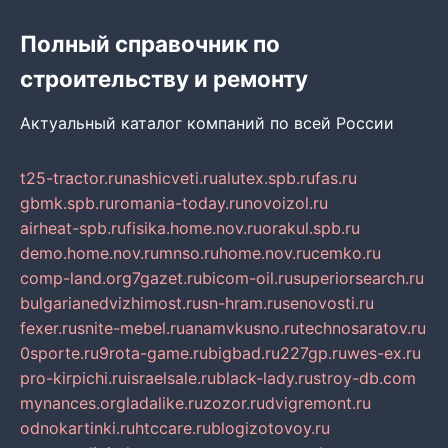
Полный справочник по
строительству и ремонту
Актуальный каталог компаний по всей России
t25-tractor.ru
nashicveti.ru
alutex.spb.ru
fas.ru
gbmk.spb.ru
romania-today.ru
novoizol.ru
airheat-spb.ru
fisika.home.nov.ru
orakul.spb.ru
demo.home.nov.ru
mnso.ru
home.nov.ru
cemko.ru
comp-land.org
7gazet.ru
bicom-oil.ru
superiorsearch.ru
bulgarianedvizhimost.ru
sn-hram.ru
senovosti.ru
fexer.ru
snite-mebel.ru
anamvkusno.ru
technosaratov.ru
0sporte.ru
9rota-game.ru
bigbad.ru
227gp.ru
wes-ex.ru
pro-kirpichi.ru
israelsale.ru
black-lady.ru
stroy-db.com
mynances.org
ladalike.ru
zozor.ru
dvigremont.ru
odnokartinki.ru
htccare.ru
blogizotovoy.ru