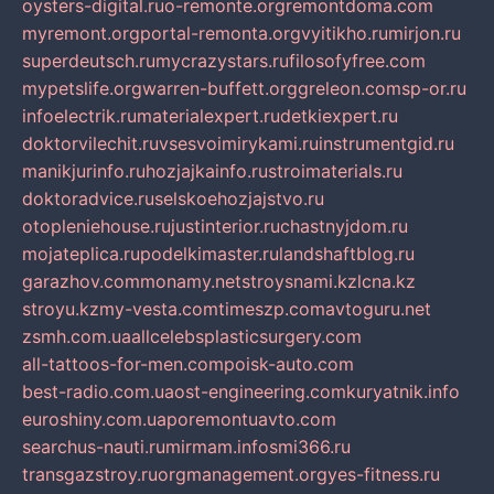
oysters-digital.ru
o-remonte.org
remontdoma.com
myremont.org
portal-remonta.org
vyitikho.ru
mirjon.ru
superdeutsch.ru
mycrazystars.ru
filosofyfree.com
mypetslife.org
warren-buffett.org
greleon.com
sp-or.ru
infoelectrik.ru
materialexpert.ru
detkiexpert.ru
doktorvilechit.ru
vsesvoimirykami.ru
instrumentgid.ru
manikjurinfo.ru
hozjajkainfo.ru
stroimaterials.ru
doktoradvice.ru
selskoehozjajstvo.ru
otopleniehouse.ru
justinterior.ru
chastnyjdom.ru
mojateplica.ru
podelkimaster.ru
landshaftblog.ru
garazhov.com
monamy.net
stroysnami.kz
lcna.kz
stroyu.kz
my-vesta.com
timeszp.com
avtoguru.net
zsmh.com.ua
allcelebsplasticsurgery.com
all-tattoos-for-men.com
poisk-auto.com
best-radio.com.ua
ost-engineering.com
kuryatnik.info
euroshiny.com.ua
poremontuavto.com
searchus-nauti.ru
mirmam.info
smi366.ru
transgazstroy.ru
orgmanagement.org
yes-fitness.ru