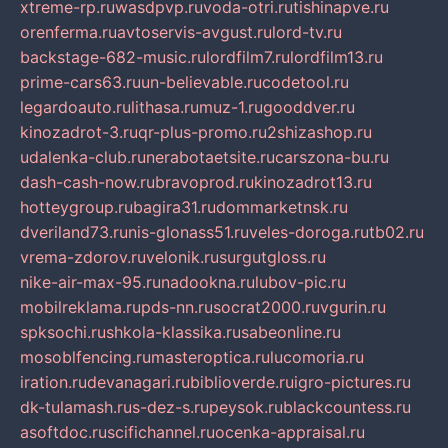
xtreme-rp.ru
wasdpvp.ru
voda-otri.ru
tishinapve.ru
orenferma.ru
avtoservis-avgust.ru
lord-tv.ru
backstage-682-music.ru
lordfilm7.ru
lordfilm13.ru
prime-cars63.ru
un-believable.ru
codetool.ru
legardoauto.ru
lithasa.ru
muz-1.ru
gooddver.ru
kinozadrot-3.ru
qr-plus-promo.ru
2shizashop.ru
udalenka-club.ru
nerabotaetsite.ru
carszona-bu.ru
dash-cash-now.ru
bravoprod.ru
kinozadrot13.ru
hotteygroup.ru
bagira31.ru
dommarketnsk.ru
dveriland73.ru
nis-glonass51.ru
veles-doroga.ru
tb02.ru
vrema-zdorov.ru
velonik.ru
surgutgloss.ru
nike-air-max-95.ru
nadookna.ru
lubov-pic.ru
mobilreklama.ru
pds-nn.ru
socrat2000.ru
vgurin.ru
spksochi.ru
shkola-klassika.ru
sabeonline.ru
mosoblfencing.ru
masteroptica.ru
lucomoria.ru
iration.ru
devanagari.ru
biblioverde.ru
igro-pictures.ru
dk-tulamash.ru
s-dez-s.ru
peysok.ru
blackcountess.ru
asoftdoc.ru
scifichannel.ru
ocenka-appraisal.ru