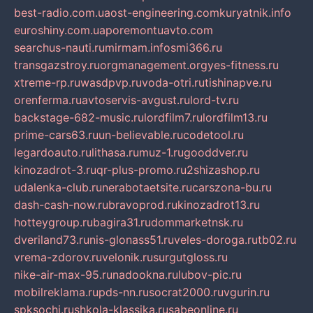
best-radio.com.ua
ost-engineering.com
kuryatnik.info
euroshiny.com.ua
poremontuavto.com
searchus-nauti.ru
mirmam.info
smi366.ru
transgazstroy.ru
orgmanagement.org
yes-fitness.ru
xtreme-rp.ru
wasdpvp.ru
voda-otri.ru
tishinapve.ru
orenferma.ru
avtoservis-avgust.ru
lord-tv.ru
backstage-682-music.ru
lordfilm7.ru
lordfilm13.ru
prime-cars63.ru
un-believable.ru
codetool.ru
legardoauto.ru
lithasa.ru
muz-1.ru
gooddver.ru
kinozadrot-3.ru
qr-plus-promo.ru
2shizashop.ru
udalenka-club.ru
nerabotaetsite.ru
carszona-bu.ru
dash-cash-now.ru
bravoprod.ru
kinozadrot13.ru
hotteygroup.ru
bagira31.ru
dommarketnsk.ru
dveriland73.ru
nis-glonass51.ru
veles-doroga.ru
tb02.ru
vrema-zdorov.ru
velonik.ru
surgutgloss.ru
nike-air-max-95.ru
nadookna.ru
lubov-pic.ru
mobilreklama.ru
pds-nn.ru
socrat2000.ru
vgurin.ru
spksochi.ru
shkola-klassika.ru
sabeonline.ru