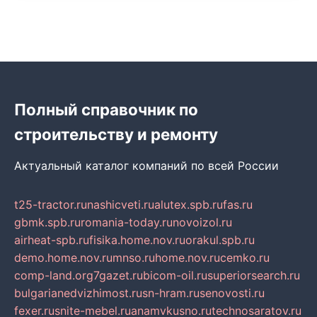
Полный справочник по
строительству и ремонту
Актуальный каталог компаний по всей России
t25-tractor.ru
nashicveti.ru
alutex.spb.ru
fas.ru
gbmk.spb.ru
romania-today.ru
novoizol.ru
airheat-spb.ru
fisika.home.nov.ru
orakul.spb.ru
demo.home.nov.ru
mnso.ru
home.nov.ru
cemko.ru
comp-land.org
7gazet.ru
bicom-oil.ru
superiorsearch.ru
bulgarianedvizhimost.ru
sn-hram.ru
senovosti.ru
fexer.ru
snite-mebel.ru
anamvkusno.ru
technosaratov.ru