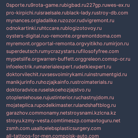
0sporte.ru
9rota-game.ru
bigbad.ru
227gp.ru
wes-ex.ru
pro-kirpichi.ru
israelsale.ru
black-lady.ru
stroy-db.com
mynances.org
ladalike.ru
zozor.ru
dvigremont.ru
odnokartinki.ru
htccare.ru
blogizotovoy.ru
oysters-digital.ru
o-remonte.org
remontdoma.com
myremont.org
portal-remonta.org
vyitikho.ru
mirjon.ru
superdeutsch.ru
mycrazystars.ru
filosofyfree.com
mypetslife.org
warren-buffett.org
greleon.com
sp-or.ru
infoelectrik.ru
materialexpert.ru
detkiexpert.ru
doktorvilechit.ru
vsesvoimirykami.ru
instrumentgid.ru
manikjurinfo.ru
hozjajkainfo.ru
stroimaterials.ru
doktoradvice.ru
selskoehozjajstvo.ru
otopleniehouse.ru
justinterior.ru
chastnyjdom.ru
mojateplica.ru
podelkimaster.ru
landshaftblog.ru
garazhov.com
monamy.net
stroysnami.kz
lcna.kz
stroyu.kz
my-vesta.com
timeszp.com
avtoguru.net
zsmh.com.ua
allcelebsplasticsurgery.com
all-tattoos-for-men.com
poisk-auto.com