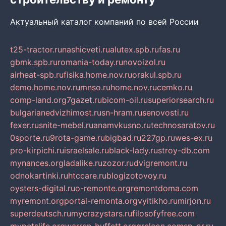
Актуальный каталог компаний по всей России
t25-tractor.ru
nashicveti.ru
alutex.spb.ru
fas.ru
gbmk.spb.ru
romania-today.ru
novoizol.ru
airheat-spb.ru
fisika.home.nov.ru
orakul.spb.ru
demo.home.nov.ru
mnso.ru
home.nov.ru
cemko.ru
comp-land.org
7gazet.ru
bicom-oil.ru
superiorsearch.ru
bulgarianedvizhimost.ru
sn-hram.ru
senovosti.ru
fexer.ru
snite-mebel.ru
anamvkusno.ru
technosaratov.ru
0sporte.ru
9rota-game.ru
bigbad.ru
227gp.ru
wes-ex.ru
pro-kirpichi.ru
israelsale.ru
black-lady.ru
stroy-db.com
mynances.org
ladalike.ru
zozor.ru
dvigremont.ru
odnokartinki.ru
htccare.ru
blogizotovoy.ru
oysters-digital.ru
o-remonte.org
remontdoma.com
myremont.org
portal-remonta.org
vyitikho.ru
mirjon.ru
superdeutsch.ru
mycrazystars.ru
filosofyfree.com