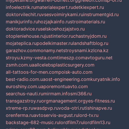
mypetslife.org
warren-buffett.org
greleon.com
sp-or.ru
infoelectrik.ru
materialexpert.ru
detkiexpert.ru
doktorvilechit.ru
vsesvoimirykami.ru
instrumentgid.ru
manikjurinfo.ru
hozjajkainfo.ru
stroimaterials.ru
doktoradvice.ru
selskoehozjajstvo.ru
otopleniehouse.ru
justinterior.ru
chastnyjdom.ru
mojateplica.ru
podelkimaster.ru
landshaftblog.ru
garazhov.com
monamy.net
stroysnami.kz
lcna.kz
stroyu.kz
my-vesta.com
timeszp.com
avtoguru.net
zsmh.com.ua
allcelebsplasticsurgery.com
all-tattoos-for-men.com
poisk-auto.com
best-radio.com.ua
ost-engineering.com
kuryatnik.info
euroshiny.com.ua
poremontuavto.com
searchus-nauti.ru
mirmam.info
smi366.ru
transgazstroy.ru
orgmanagement.org
yes-fitness.ru
xtreme-rp.ru
wasdpvp.ru
voda-otri.ru
tishinapve.ru
orenferma.ru
avtoservis-avgust.ru
lord-tv.ru
backstage-682-music.ru
lordfilm7.ru
lordfilm13.ru