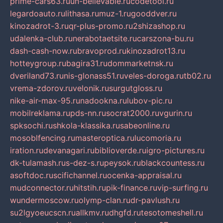
prime-cars63.ru
un-believable.ru
codetool.ru
legardoauto.ru
lithasa.ru
muz-1.ru
gooddver.ru
kinozadrot-3.ru
qr-plus-promo.ru
2shizashop.ru
udalenka-club.ru
nerabotaetsite.ru
carszona-bu.ru
dash-cash-now.ru
bravoprod.ru
kinozadrot13.ru
hotteygroup.ru
bagira31.ru
dommarketnsk.ru
dveriland73.ru
nis-glonass51.ru
veles-doroga.ru
tb02.ru
vrema-zdorov.ru
velonik.ru
surgutgloss.ru
nike-air-max-95.ru
nadookna.ru
lubov-pic.ru
mobilreklama.ru
pds-nn.ru
socrat2000.ru
vgurin.ru
spksochi.ru
shkola-klassika.ru
sabeonline.ru
mosoblfencing.ru
masteroptica.ru
lucomoria.ru
iration.ru
devanagari.ru
biblioverde.ru
igro-pictures.ru
dk-tulamash.ru
s-dez-s.ru
peysok.ru
blackcountess.ru
asoftdoc.ru
scifichannel.ru
ocenka-appraisal.ru
mudconnector.ru
hitstih.ru
pik-finance.ru
vip-surfing.ru
wundermoscow.ru
olymp-clan.ru
dr-pavlush.ru
su2lgyoeucscn.ru
allkmv.ru
dhgfd.ru
tesotomeshell.ru