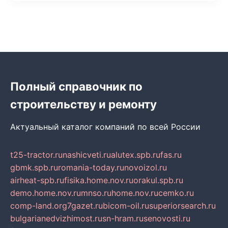
Полный справочник по
строительству и ремонту
Актуальный каталог компаний по всей России
t25-tractor.ru
nashicveti.ru
alutex.spb.ru
fas.ru
gbmk.spb.ru
romania-today.ru
novoizol.ru
airheat-spb.ru
fisika.home.nov.ru
orakul.spb.ru
demo.home.nov.ru
mnso.ru
home.nov.ru
cemko.ru
comp-land.org
7gazet.ru
bicom-oil.ru
superiorsearch.ru
bulgarianedvizhimost.ru
sn-hram.ru
senovosti.ru