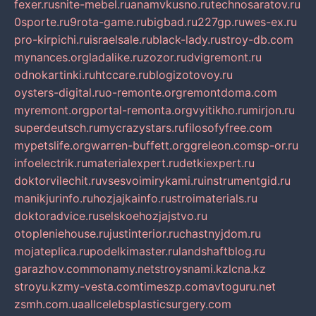
fexer.ru
snite-mebel.ru
anamvkusno.ru
technosaratov.ru
0sporte.ru
9rota-game.ru
bigbad.ru
227gp.ru
wes-ex.ru
pro-kirpichi.ru
israelsale.ru
black-lady.ru
stroy-db.com
mynances.org
ladalike.ru
zozor.ru
dvigremont.ru
odnokartinki.ru
htccare.ru
blogizotovoy.ru
oysters-digital.ru
o-remonte.org
remontdoma.com
myremont.org
portal-remonta.org
vyitikho.ru
mirjon.ru
superdeutsch.ru
mycrazystars.ru
filosofyfree.com
mypetslife.org
warren-buffett.org
greleon.com
sp-or.ru
infoelectrik.ru
materialexpert.ru
detkiexpert.ru
doktorvilechit.ru
vsesvoimirykami.ru
instrumentgid.ru
manikjurinfo.ru
hozjajkainfo.ru
stroimaterials.ru
doktoradvice.ru
selskoehozjajstvo.ru
otopleniehouse.ru
justinterior.ru
chastnyjdom.ru
mojateplica.ru
podelkimaster.ru
landshaftblog.ru
garazhov.com
monamy.net
stroysnami.kz
lcna.kz
stroyu.kz
my-vesta.com
timeszp.com
avtoguru.net
zsmh.com.ua
allcelebsplasticsurgery.com