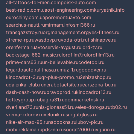
all-tattoos-for-men.com
poisk-auto.com
best-radio.com.ua
ost-engineering.com
kuryatnik.info
euroshiny.com.ua
poremontuavto.com
searchus-nauti.ru
mirmam.info
smi366.ru
transgazstroy.ru
orgmanagement.org
yes-fitness.ru
xtreme-rp.ru
wasdpvp.ru
voda-otri.ru
tishinapve.ru
orenferma.ru
avtoservis-avgust.ru
lord-tv.ru
backstage-682-music.ru
lordfilm7.ru
lordfilm13.ru
prime-cars63.ru
un-believable.ru
codetool.ru
legardoauto.ru
lithasa.ru
muz-1.ru
gooddver.ru
kinozadrot-3.ru
qr-plus-promo.ru
2shizashop.ru
udalenka-club.ru
nerabotaetsite.ru
carszona-bu.ru
dash-cash-now.ru
bravoprod.ru
kinozadrot13.ru
hotteygroup.ru
bagira31.ru
dommarketnsk.ru
dveriland73.ru
nis-glonass51.ru
veles-doroga.ru
tb02.ru
vrema-zdorov.ru
velonik.ru
surgutgloss.ru
nike-air-max-95.ru
nadookna.ru
lubov-pic.ru
mobilreklama.ru
pds-nn.ru
socrat2000.ru
vgurin.ru