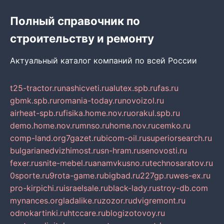
Полный справочник по
строительству и ремонту
Актуальный каталог компаний по всей России
t25-tractor.ru
nashicveti.ru
alutex.spb.ru
fas.ru
gbmk.spb.ru
romania-today.ru
novoizol.ru
airheat-spb.ru
fisika.home.nov.ru
orakul.spb.ru
demo.home.nov.ru
mnso.ru
home.nov.ru
cemko.ru
comp-land.org
7gazet.ru
bicom-oil.ru
superiorsearch.ru
bulgarianedvizhimost.ru
sn-hram.ru
senovosti.ru
fexer.ru
snite-mebel.ru
anamvkusno.ru
technosaratov.ru
0sporte.ru
9rota-game.ru
bigbad.ru
227gp.ru
wes-ex.ru
pro-kirpichi.ru
israelsale.ru
black-lady.ru
stroy-db.com
mynances.org
ladalike.ru
zozor.ru
dvigremont.ru
odnokartinki.ru
htccare.ru
blogizotovoy.ru