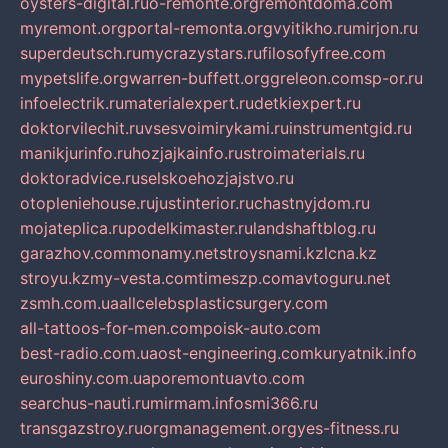
oysters-digital.ru
o-remonte.org
remontdoma.com
myremont.org
portal-remonta.org
vyitikho.ru
mirjon.ru
superdeutsch.ru
mycrazystars.ru
filosofyfree.com
mypetslife.org
warren-buffett.org
greleon.com
sp-or.ru
infoelectrik.ru
materialexpert.ru
detkiexpert.ru
doktorvilechit.ru
vsesvoimirykami.ru
instrumentgid.ru
manikjurinfo.ru
hozjajkainfo.ru
stroimaterials.ru
doktoradvice.ru
selskoehozjajstvo.ru
otopleniehouse.ru
justinterior.ru
chastnyjdom.ru
mojateplica.ru
podelkimaster.ru
landshaftblog.ru
garazhov.com
monamy.net
stroysnami.kz
lcna.kz
stroyu.kz
my-vesta.com
timeszp.com
avtoguru.net
zsmh.com.ua
allcelebsplasticsurgery.com
all-tattoos-for-men.com
poisk-auto.com
best-radio.com.ua
ost-engineering.com
kuryatnik.info
euroshiny.com.ua
poremontuavto.com
searchus-nauti.ru
mirmam.info
smi366.ru
transgazstroy.ru
orgmanagement.org
yes-fitness.ru