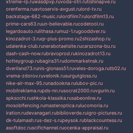
xtreme-rp.ru
wasdpvp.ru
voda-otri.ru
tishinapve.ru
orenferma.ru
avtoservis-avgust.ru
lord-tv.ru
backstage-682-music.ru
lordfilm7.ru
lordfilm13.ru
prime-cars63.ru
un-believable.ru
codetool.ru
legardoauto.ru
lithasa.ru
muz-1.ru
gooddver.ru
kinozadrot-3.ru
qr-plus-promo.ru
2shizashop.ru
udalenka-club.ru
nerabotaetsite.ru
carszona-bu.ru
dash-cash-now.ru
bravoprod.ru
kinozadrot13.ru
hotteygroup.ru
bagira31.ru
dommarketnsk.ru
dveriland73.ru
nis-glonass51.ru
veles-doroga.ru
tb02.ru
vrema-zdorov.ru
velonik.ru
surgutgloss.ru
nike-air-max-95.ru
nadookna.ru
lubov-pic.ru
mobilreklama.ru
pds-nn.ru
socrat2000.ru
vgurin.ru
spksochi.ru
shkola-klassika.ru
sabeonline.ru
mosoblfencing.ru
masteroptica.ru
lucomoria.ru
iration.ru
devanagari.ru
biblioverde.ru
igro-pictures.ru
dk-tulamash.ru
s-dez-s.ru
peysok.ru
blackcountess.ru
asoftdoc.ru
scifichannel.ru
ocenka-appraisal.ru