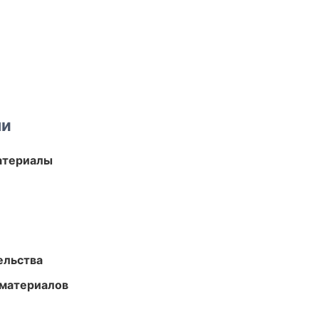
ми
атериалы
ельства
 материалов