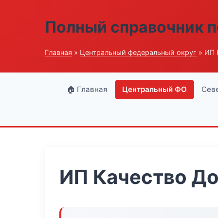
Полный справочник п
Главная
»
Центральный федеральный округ
» ИП 
🏠 Главная
Центральный ФО
Сев
ИП Качество Д