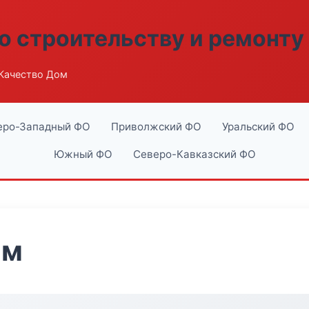
о строительству и ремонту
Качество Дом
еро-Западный ФО
Приволжский ФО
Уральский ФО
Южный ФО
Северо-Кавказский ФО
ом