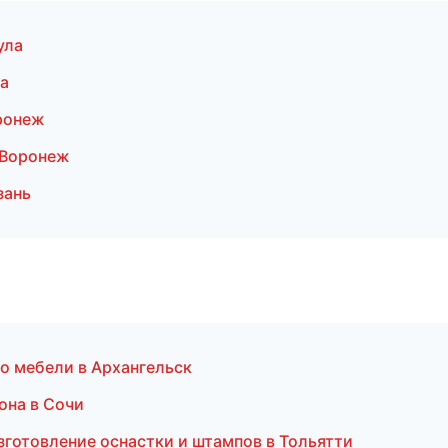
ула
а
ронеж
 Воронеж
зань
о мебели в Архангельск
она в Сочи
готовление оснастки и штампов в Тольятти