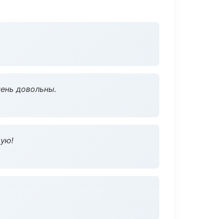
чень довольны.
дую!