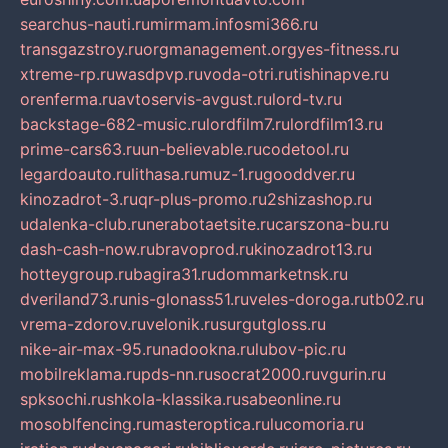
searchus-nauti.ru
mirmam.info
smi366.ru
transgazstroy.ru
orgmanagement.org
yes-fitness.ru
xtreme-rp.ru
wasdpvp.ru
voda-otri.ru
tishinapve.ru
orenferma.ru
avtoservis-avgust.ru
lord-tv.ru
backstage-682-music.ru
lordfilm7.ru
lordfilm13.ru
prime-cars63.ru
un-believable.ru
codetool.ru
legardoauto.ru
lithasa.ru
muz-1.ru
gooddver.ru
kinozadrot-3.ru
qr-plus-promo.ru
2shizashop.ru
udalenka-club.ru
nerabotaetsite.ru
carszona-bu.ru
dash-cash-now.ru
bravoprod.ru
kinozadrot13.ru
hotteygroup.ru
bagira31.ru
dommarketnsk.ru
dveriland73.ru
nis-glonass51.ru
veles-doroga.ru
tb02.ru
vrema-zdorov.ru
velonik.ru
surgutgloss.ru
nike-air-max-95.ru
nadookna.ru
lubov-pic.ru
mobilreklama.ru
pds-nn.ru
socrat2000.ru
vgurin.ru
spksochi.ru
shkola-klassika.ru
sabeonline.ru
mosoblfencing.ru
masteroptica.ru
lucomoria.ru