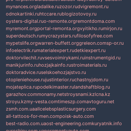
mynances.org
ladalike.ru
zozor.ru
dvigremont.ru
odnokartinki.ru
htccare.ru
blogizotovoy.ru
oysters-digital.ru
o-remonte.org
remontdoma.com
myremont.org
portal-remonta.org
vyitikho.ru
mirjon.ru
superdeutsch.ru
mycrazystars.ru
filosofyfree.com
mypetslife.org
warren-buffett.org
greleon.com
sp-or.ru
infoelectrik.ru
materialexpert.ru
detkiexpert.ru
doktorvilechit.ru
vsesvoimirykami.ru
instrumentgid.ru
manikjurinfo.ru
hozjajkainfo.ru
stroimaterials.ru
doktoradvice.ru
selskoehozjajstvo.ru
otopleniehouse.ru
justinterior.ru
chastnyjdom.ru
mojateplica.ru
podelkimaster.ru
landshaftblog.ru
garazhov.com
monamy.net
stroysnami.kz
lcna.kz
stroyu.kz
my-vesta.com
timeszp.com
avtoguru.net
zsmh.com.ua
allcelebsplasticsurgery.com
all-tattoos-for-men.com
poisk-auto.com
best-radio.com.ua
ost-engineering.com
kuryatnik.info
euroshiny.com.ua
poremontuavto.com