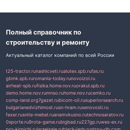
Полный справочник по
строительству и ремонту
Актуальный каталог компаний по всей России
t25-tractor.ru
nashicveti.ru
alutex.spb.ru
fas.ru
gbmk.spb.ru
romania-today.ru
novoizol.ru
airheat-spb.ru
fisika.home.nov.ru
orakul.spb.ru
demo.home.nov.ru
mnso.ru
home.nov.ru
cemko.ru
comp-land.org
7gazet.ru
bicom-oil.ru
superiorsearch.ru
bulgarianedvizhimost.ru
sn-hram.ru
senovosti.ru
fexer.ru
snite-mebel.ru
anamvkusno.ru
technosaratov.ru
0sporte.ru
9rota-game.ru
bigbad.ru
227gp.ru
wes-ex.ru
pro-kirpichi.ru
israelsale.ru
black-lady.ru
stroy-db.com