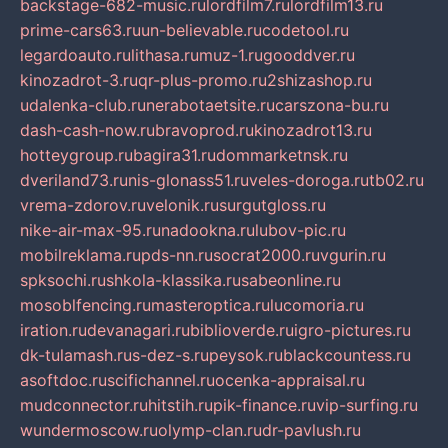
backstage-682-music.ru
lordfilm7.ru
lordfilm13.ru
prime-cars63.ru
un-believable.ru
codetool.ru
legardoauto.ru
lithasa.ru
muz-1.ru
gooddver.ru
kinozadrot-3.ru
qr-plus-promo.ru
2shizashop.ru
udalenka-club.ru
nerabotaetsite.ru
carszona-bu.ru
dash-cash-now.ru
bravoprod.ru
kinozadrot13.ru
hotteygroup.ru
bagira31.ru
dommarketnsk.ru
dveriland73.ru
nis-glonass51.ru
veles-doroga.ru
tb02.ru
vrema-zdorov.ru
velonik.ru
surgutgloss.ru
nike-air-max-95.ru
nadookna.ru
lubov-pic.ru
mobilreklama.ru
pds-nn.ru
socrat2000.ru
vgurin.ru
spksochi.ru
shkola-klassika.ru
sabeonline.ru
mosoblfencing.ru
masteroptica.ru
lucomoria.ru
iration.ru
devanagari.ru
biblioverde.ru
igro-pictures.ru
dk-tulamash.ru
s-dez-s.ru
peysok.ru
blackcountess.ru
asoftdoc.ru
scifichannel.ru
ocenka-appraisal.ru
mudconnector.ru
hitstih.ru
pik-finance.ru
vip-surfing.ru
wundermoscow.ru
olymp-clan.ru
dr-pavlush.ru