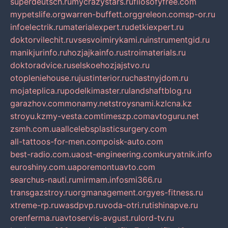
superdeutsch.ru
mycrazystars.ru
filosofyfree.com
mypetslife.org
warren-buffett.org
greleon.com
sp-or.ru
infoelectrik.ru
materialexpert.ru
detkiexpert.ru
doktorvilechit.ru
vsesvoimirykami.ru
instrumentgid.ru
manikjurinfo.ru
hozjajkainfo.ru
stroimaterials.ru
doktoradvice.ru
selskoehozjajstvo.ru
otopleniehouse.ru
justinterior.ru
chastnyjdom.ru
mojateplica.ru
podelkimaster.ru
landshaftblog.ru
garazhov.com
monamy.net
stroysnami.kz
lcna.kz
stroyu.kz
my-vesta.com
timeszp.com
avtoguru.net
zsmh.com.ua
allcelebsplasticsurgery.com
all-tattoos-for-men.com
poisk-auto.com
best-radio.com.ua
ost-engineering.com
kuryatnik.info
euroshiny.com.ua
poremontuavto.com
searchus-nauti.ru
mirmam.info
smi366.ru
transgazstroy.ru
orgmanagement.org
yes-fitness.ru
xtreme-rp.ru
wasdpvp.ru
voda-otri.ru
tishinapve.ru
orenferma.ru
avtoservis-avgust.ru
lord-tv.ru