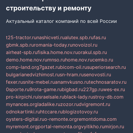
строительству и ремонту
Актуальный каталог компаний по всей России
t25-tractor.ru
nashicveti.ru
alutex.spb.ru
fas.ru
gbmk.spb.ru
romania-today.ru
novoizol.ru
airheat-spb.ru
fisika.home.nov.ru
orakul.spb.ru
demo.home.nov.ru
mnso.ru
home.nov.ru
cemko.ru
comp-land.org
7gazet.ru
bicom-oil.ru
superiorsearch.ru
bulgarianedvizhimost.ru
sn-hram.ru
senovosti.ru
fexer.ru
snite-mebel.ru
anamvkusno.ru
technosaratov.ru
0sporte.ru
9rota-game.ru
bigbad.ru
227gp.ru
wes-ex.ru
pro-kirpichi.ru
israelsale.ru
black-lady.ru
stroy-db.com
mynances.org
ladalike.ru
zozor.ru
dvigremont.ru
odnokartinki.ru
htccare.ru
blogizotovoy.ru
oysters-digital.ru
o-remonte.org
remontdoma.com
myremont.org
portal-remonta.org
vyitikho.ru
mirjon.ru