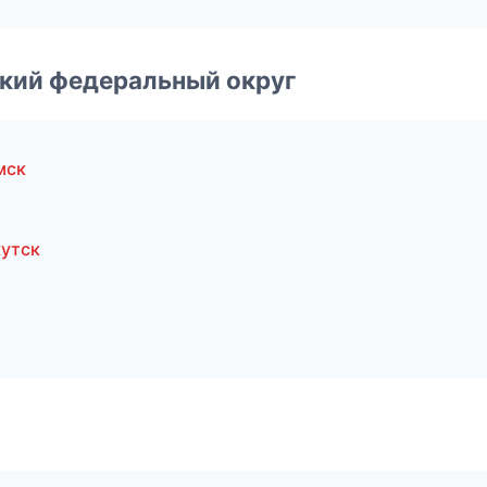
ский федеральный округ
мск
утск