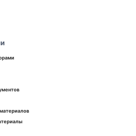
ми
торами
ументов
 материалов
атериалы