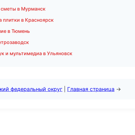
и сметы в Мурманск
а плитки в Красноярск
ие в Тюмень
Петрозаводск
ук и мультимедиа в Ульяновск
ский федеральный округ
|
Главная страница
→