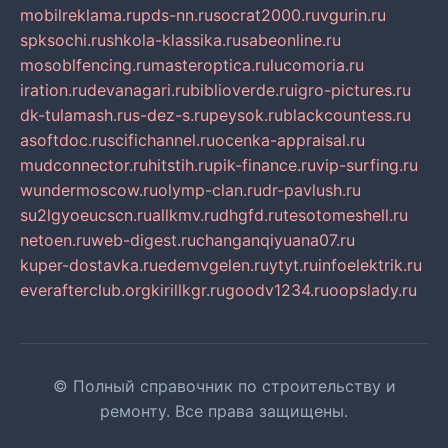
mobilreklama.ru
pds-nn.ru
socrat2000.ru
vgurin.ru
spksochi.ru
shkola-klassika.ru
sabeonline.ru
mosoblfencing.ru
masteroptica.ru
lucomoria.ru
iration.ru
devanagari.ru
biblioverde.ru
igro-pictures.ru
dk-tulamash.ru
s-dez-s.ru
peysok.ru
blackcountess.ru
asoftdoc.ru
scifichannel.ru
ocenka-appraisal.ru
mudconnector.ru
hitstih.ru
pik-finance.ru
vip-surfing.ru
wundermoscow.ru
olymp-clan.ru
dr-pavlush.ru
su2lgyoeucscn.ru
allkmv.ru
dhgfd.ru
tesotomeshell.ru
netoen.ru
web-digest.ru
changanqiyuana07.ru
kuper-dostavka.ru
edemvgelen.ru
ytyt.ru
infoelektrik.ru
everafterclub.org
kirillkgr.ru
goodv1234.ru
oopslady.ru
© Полный справочник по строительству и
ремонту. Все права защищены.