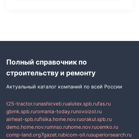
Полный справочник по
строительству и ремонту
Актуальный каталог компаний по всей России
t25-tractor.ru
nashicveti.ru
alutex.spb.ru
fas.ru
gbmk.spb.ru
romania-today.ru
novoizol.ru
airheat-spb.ru
fisika.home.nov.ru
orakul.spb.ru
demo.home.nov.ru
mnso.ru
home.nov.ru
cemko.ru
comp-land.org
7gazet.ru
bicom-oil.ru
superiorsearch.ru