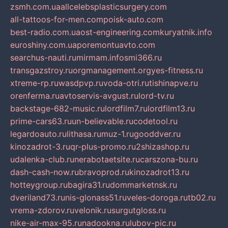
zsmh.com.ua
allcelebsplasticsurgery.com
all-tattoos-for-men.com
poisk-auto.com
best-radio.com.ua
ost-engineering.com
kuryatnik.info
euroshiny.com.ua
poremontuavto.com
searchus-nauti.ru
mirmam.info
smi366.ru
transgazstroy.ru
orgmanagement.org
yes-fitness.ru
xtreme-rp.ru
wasdpvp.ru
voda-otri.ru
tishinapve.ru
orenferma.ru
avtoservis-avgust.ru
lord-tv.ru
backstage-682-music.ru
lordfilm7.ru
lordfilm13.ru
prime-cars63.ru
un-believable.ru
codetool.ru
legardoauto.ru
lithasa.ru
muz-1.ru
gooddver.ru
kinozadrot-3.ru
qr-plus-promo.ru
2shizashop.ru
udalenka-club.ru
nerabotaetsite.ru
carszona-bu.ru
dash-cash-now.ru
bravoprod.ru
kinozadrot13.ru
hotteygroup.ru
bagira31.ru
dommarketnsk.ru
dveriland73.ru
nis-glonass51.ru
veles-doroga.ru
tb02.ru
vrema-zdorov.ru
velonik.ru
surgutgloss.ru
nike-air-max-95.ru
nadookna.ru
lubov-pic.ru