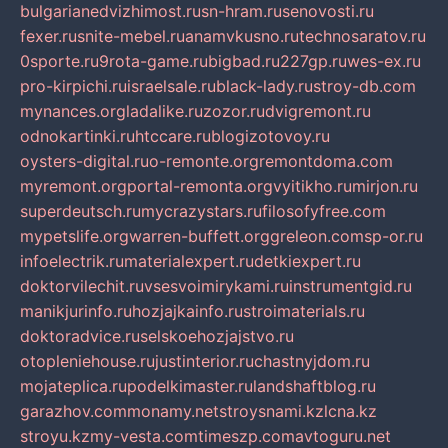
bulgarianedvizhimost.ru
sn-hram.ru
senovosti.ru
fexer.ru
snite-mebel.ru
anamvkusno.ru
technosaratov.ru
0sporte.ru
9rota-game.ru
bigbad.ru
227gp.ru
wes-ex.ru
pro-kirpichi.ru
israelsale.ru
black-lady.ru
stroy-db.com
mynances.org
ladalike.ru
zozor.ru
dvigremont.ru
odnokartinki.ru
htccare.ru
blogizotovoy.ru
oysters-digital.ru
o-remonte.org
remontdoma.com
myremont.org
portal-remonta.org
vyitikho.ru
mirjon.ru
superdeutsch.ru
mycrazystars.ru
filosofyfree.com
mypetslife.org
warren-buffett.org
greleon.com
sp-or.ru
infoelectrik.ru
materialexpert.ru
detkiexpert.ru
doktorvilechit.ru
vsesvoimirykami.ru
instrumentgid.ru
manikjurinfo.ru
hozjajkainfo.ru
stroimaterials.ru
doktoradvice.ru
selskoehozjajstvo.ru
otopleniehouse.ru
justinterior.ru
chastnyjdom.ru
mojateplica.ru
podelkimaster.ru
landshaftblog.ru
garazhov.com
monamy.net
stroysnami.kz
lcna.kz
stroyu.kz
my-vesta.com
timeszp.com
avtoguru.net