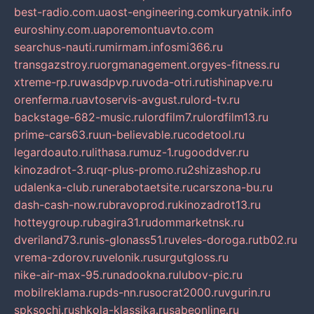
best-radio.com.ua
ost-engineering.com
kuryatnik.info
euroshiny.com.ua
poremontuavto.com
searchus-nauti.ru
mirmam.info
smi366.ru
transgazstroy.ru
orgmanagement.org
yes-fitness.ru
xtreme-rp.ru
wasdpvp.ru
voda-otri.ru
tishinapve.ru
orenferma.ru
avtoservis-avgust.ru
lord-tv.ru
backstage-682-music.ru
lordfilm7.ru
lordfilm13.ru
prime-cars63.ru
un-believable.ru
codetool.ru
legardoauto.ru
lithasa.ru
muz-1.ru
gooddver.ru
kinozadrot-3.ru
qr-plus-promo.ru
2shizashop.ru
udalenka-club.ru
nerabotaetsite.ru
carszona-bu.ru
dash-cash-now.ru
bravoprod.ru
kinozadrot13.ru
hotteygroup.ru
bagira31.ru
dommarketnsk.ru
dveriland73.ru
nis-glonass51.ru
veles-doroga.ru
tb02.ru
vrema-zdorov.ru
velonik.ru
surgutgloss.ru
nike-air-max-95.ru
nadookna.ru
lubov-pic.ru
mobilreklama.ru
pds-nn.ru
socrat2000.ru
vgurin.ru
spksochi.ru
shkola-klassika.ru
sabeonline.ru