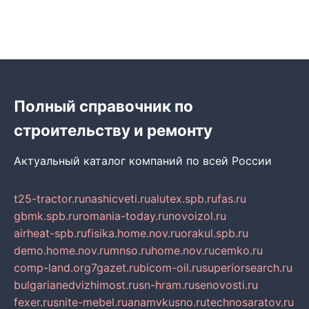
Полный справочник по
строительству и ремонту
Актуальный каталог компаний по всей России
t25-tractor.ru
nashicveti.ru
alutex.spb.ru
fas.ru
gbmk.spb.ru
romania-today.ru
novoizol.ru
airheat-spb.ru
fisika.home.nov.ru
orakul.spb.ru
demo.home.nov.ru
mnso.ru
home.nov.ru
cemko.ru
comp-land.org
7gazet.ru
bicom-oil.ru
superiorsearch.ru
bulgarianedvizhimost.ru
sn-hram.ru
senovosti.ru
fexer.ru
snite-mebel.ru
anamvkusno.ru
technosaratov.ru