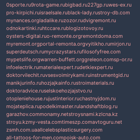
0sporte.ru
9rota-game.ru
bigbad.ru
227gp.ru
wes-ex.ru
pro-kirpichi.ru
israelsale.ru
black-lady.ru
stroy-db.com
mynances.org
ladalike.ru
zozor.ru
dvigremont.ru
odnokartinki.ru
htccare.ru
blogizotovoy.ru
oysters-digital.ru
o-remonte.org
remontdoma.com
myremont.org
portal-remonta.org
vyitikho.ru
mirjon.ru
superdeutsch.ru
mycrazystars.ru
filosofyfree.com
mypetslife.org
warren-buffett.org
greleon.com
sp-or.ru
infoelectrik.ru
materialexpert.ru
detkiexpert.ru
doktorvilechit.ru
vsesvoimirykami.ru
instrumentgid.ru
manikjurinfo.ru
hozjajkainfo.ru
stroimaterials.ru
doktoradvice.ru
selskoehozjajstvo.ru
otopleniehouse.ru
justinterior.ru
chastnyjdom.ru
mojateplica.ru
podelkimaster.ru
landshaftblog.ru
garazhov.com
monamy.net
stroysnami.kz
lcna.kz
stroyu.kz
my-vesta.com
timeszp.com
avtoguru.net
zsmh.com.ua
allcelebsplasticsurgery.com
all-tattoos-for-men.com
poisk-auto.com