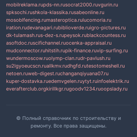
mobilreklama.ru
pds-nn.ru
socrat2000.ru
vgurin.ru
spksochi.ru
shkola-klassika.ru
sabeonline.ru
mosoblfencing.ru
masteroptica.ru
lucomoria.ru
iration.ru
devanagari.ru
biblioverde.ru
igro-pictures.ru
dk-tulamash.ru
s-dez-s.ru
peysok.ru
blackcountess.ru
asoftdoc.ru
scifichannel.ru
ocenka-appraisal.ru
mudconnector.ru
hitstih.ru
pik-finance.ru
vip-surfing.ru
wundermoscow.ru
olymp-clan.ru
dr-pavlush.ru
su2lgyoeucscn.ru
allkmv.ru
dhgfd.ru
tesotomeshell.ru
netoen.ru
web-digest.ru
changanqiyuana07.ru
kuper-dostavka.ru
edemvgelen.ru
ytyt.ru
infoelektrik.ru
everafterclub.org
kirillkgr.ru
goodv1234.ru
oopslady.ru
© Полный справочник по строительству и
ремонту. Все права защищены.