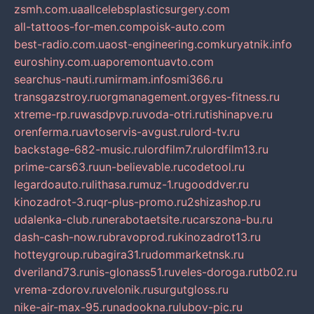
zsmh.com.ua
allcelebsplasticsurgery.com
all-tattoos-for-men.com
poisk-auto.com
best-radio.com.ua
ost-engineering.com
kuryatnik.info
euroshiny.com.ua
poremontuavto.com
searchus-nauti.ru
mirmam.info
smi366.ru
transgazstroy.ru
orgmanagement.org
yes-fitness.ru
xtreme-rp.ru
wasdpvp.ru
voda-otri.ru
tishinapve.ru
orenferma.ru
avtoservis-avgust.ru
lord-tv.ru
backstage-682-music.ru
lordfilm7.ru
lordfilm13.ru
prime-cars63.ru
un-believable.ru
codetool.ru
legardoauto.ru
lithasa.ru
muz-1.ru
gooddver.ru
kinozadrot-3.ru
qr-plus-promo.ru
2shizashop.ru
udalenka-club.ru
nerabotaetsite.ru
carszona-bu.ru
dash-cash-now.ru
bravoprod.ru
kinozadrot13.ru
hotteygroup.ru
bagira31.ru
dommarketnsk.ru
dveriland73.ru
nis-glonass51.ru
veles-doroga.ru
tb02.ru
vrema-zdorov.ru
velonik.ru
surgutgloss.ru
nike-air-max-95.ru
nadookna.ru
lubov-pic.ru