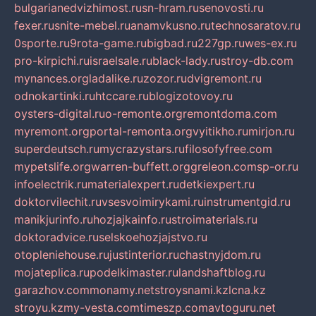
bulgarianedvizhimost.ru
sn-hram.ru
senovosti.ru
fexer.ru
snite-mebel.ru
anamvkusno.ru
technosaratov.ru
0sporte.ru
9rota-game.ru
bigbad.ru
227gp.ru
wes-ex.ru
pro-kirpichi.ru
israelsale.ru
black-lady.ru
stroy-db.com
mynances.org
ladalike.ru
zozor.ru
dvigremont.ru
odnokartinki.ru
htccare.ru
blogizotovoy.ru
oysters-digital.ru
o-remonte.org
remontdoma.com
myremont.org
portal-remonta.org
vyitikho.ru
mirjon.ru
superdeutsch.ru
mycrazystars.ru
filosofyfree.com
mypetslife.org
warren-buffett.org
greleon.com
sp-or.ru
infoelectrik.ru
materialexpert.ru
detkiexpert.ru
doktorvilechit.ru
vsesvoimirykami.ru
instrumentgid.ru
manikjurinfo.ru
hozjajkainfo.ru
stroimaterials.ru
doktoradvice.ru
selskoehozjajstvo.ru
otopleniehouse.ru
justinterior.ru
chastnyjdom.ru
mojateplica.ru
podelkimaster.ru
landshaftblog.ru
garazhov.com
monamy.net
stroysnami.kz
lcna.kz
stroyu.kz
my-vesta.com
timeszp.com
avtoguru.net