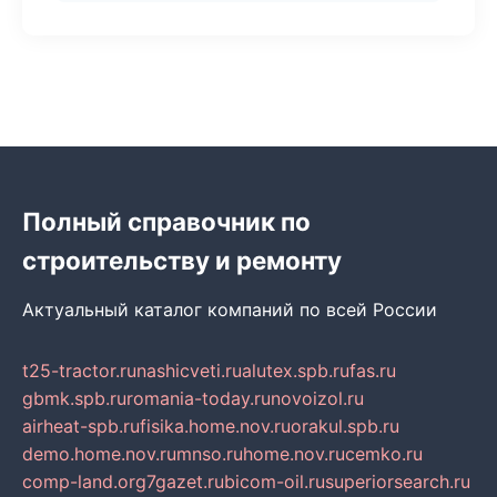
Полный справочник по
строительству и ремонту
Актуальный каталог компаний по всей России
t25-tractor.ru
nashicveti.ru
alutex.spb.ru
fas.ru
gbmk.spb.ru
romania-today.ru
novoizol.ru
airheat-spb.ru
fisika.home.nov.ru
orakul.spb.ru
demo.home.nov.ru
mnso.ru
home.nov.ru
cemko.ru
comp-land.org
7gazet.ru
bicom-oil.ru
superiorsearch.ru