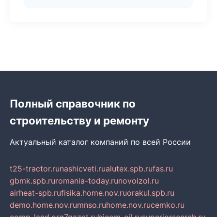
Полный справочник по
строительству и ремонту
Актуальный каталог компаний по всей России
t25-tractor.ru
nashicveti.ru
alutex.spb.ru
fas.ru
gbmk.spb.ru
romania-today.ru
novoizol.ru
airheat-spb.ru
fisika.home.nov.ru
orakul.spb.ru
demo.home.nov.ru
mnso.ru
home.nov.ru
cemko.ru