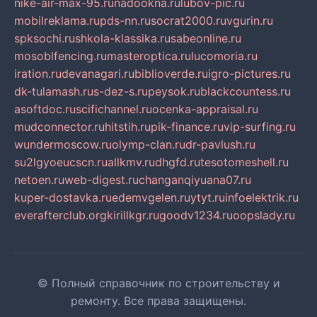
nike-air-max-95.ru
nadookna.ru
lubov-pic.ru
mobilreklama.ru
pds-nn.ru
socrat2000.ru
vgurin.ru
spksochi.ru
shkola-klassika.ru
sabeonline.ru
mosoblfencing.ru
masteroptica.ru
lucomoria.ru
iration.ru
devanagari.ru
biblioverde.ru
igro-pictures.ru
dk-tulamash.ru
s-dez-s.ru
peysok.ru
blackcountess.ru
asoftdoc.ru
scifichannel.ru
ocenka-appraisal.ru
mudconnector.ru
hitstih.ru
pik-finance.ru
vip-surfing.ru
wundermoscow.ru
olymp-clan.ru
dr-pavlush.ru
su2lgyoeucscn.ru
allkmv.ru
dhgfd.ru
tesotomeshell.ru
netoen.ru
web-digest.ru
changanqiyuana07.ru
kuper-dostavka.ru
edemvgelen.ru
ytyt.ru
infoelektrik.ru
everafterclub.org
kirillkgr.ru
goodv1234.ru
oopslady.ru
© Полный справочник по строительству и
ремонту. Все права защищены.