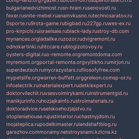
comp-land.org
7gazet.ru
bicom-oil.ru
superiorsearch.ru
bulgarianedvizhimost.ru
sn-hram.ru
senovosti.ru
fexer.ru
snite-mebel.ru
anamvkusno.ru
technosaratov.ru
0sporte.ru
9rota-game.ru
bigbad.ru
227gp.ru
wes-ex.ru
pro-kirpichi.ru
israelsale.ru
black-lady.ru
stroy-db.com
mynances.org
ladalike.ru
zozor.ru
dvigremont.ru
odnokartinki.ru
htccare.ru
blogizotovoy.ru
oysters-digital.ru
o-remonte.org
remontdoma.com
myremont.org
portal-remonta.org
vyitikho.ru
mirjon.ru
superdeutsch.ru
mycrazystars.ru
filosofyfree.com
mypetslife.org
warren-buffett.org
greleon.com
sp-or.ru
infoelectrik.ru
materialexpert.ru
detkiexpert.ru
doktorvilechit.ru
vsesvoimirykami.ru
instrumentgid.ru
manikjurinfo.ru
hozjajkainfo.ru
stroimaterials.ru
doktoradvice.ru
selskoehozjajstvo.ru
otopleniehouse.ru
justinterior.ru
chastnyjdom.ru
mojateplica.ru
podelkimaster.ru
landshaftblog.ru
garazhov.com
monamy.net
stroysnami.kz
lcna.kz