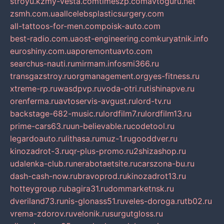
stroyu.kz
my-vesta.com
timeszp.com
avtoguru.net
zsmh.com.ua
allcelebsplasticsurgery.com
all-tattoos-for-men.com
poisk-auto.com
best-radio.com.ua
ost-engineering.com
kuryatnik.info
euroshiny.com.ua
poremontuavto.com
searchus-nauti.ru
mirmam.info
smi366.ru
transgazstroy.ru
orgmanagement.org
yes-fitness.ru
xtreme-rp.ru
wasdpvp.ru
voda-otri.ru
tishinapve.ru
orenferma.ru
avtoservis-avgust.ru
lord-tv.ru
backstage-682-music.ru
lordfilm7.ru
lordfilm13.ru
prime-cars63.ru
un-believable.ru
codetool.ru
legardoauto.ru
lithasa.ru
muz-1.ru
gooddver.ru
kinozadrot-3.ru
qr-plus-promo.ru
2shizashop.ru
udalenka-club.ru
nerabotaetsite.ru
carszona-bu.ru
dash-cash-now.ru
bravoprod.ru
kinozadrot13.ru
hotteygroup.ru
bagira31.ru
dommarketnsk.ru
dveriland73.ru
nis-glonass51.ru
veles-doroga.ru
tb02.ru
vrema-zdorov.ru
velonik.ru
surgutgloss.ru