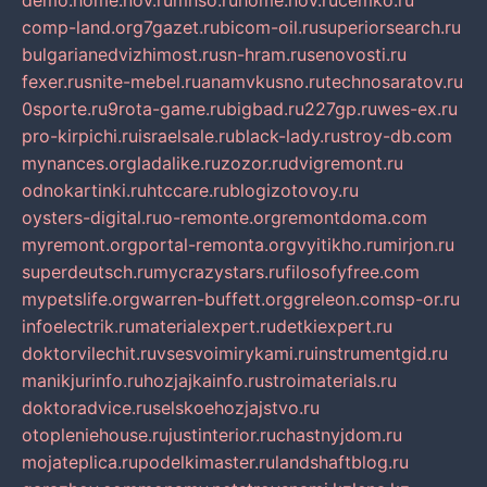
demo.home.nov.ru
mnso.ru
home.nov.ru
cemko.ru
comp-land.org
7gazet.ru
bicom-oil.ru
superiorsearch.ru
bulgarianedvizhimost.ru
sn-hram.ru
senovosti.ru
fexer.ru
snite-mebel.ru
anamvkusno.ru
technosaratov.ru
0sporte.ru
9rota-game.ru
bigbad.ru
227gp.ru
wes-ex.ru
pro-kirpichi.ru
israelsale.ru
black-lady.ru
stroy-db.com
mynances.org
ladalike.ru
zozor.ru
dvigremont.ru
odnokartinki.ru
htccare.ru
blogizotovoy.ru
oysters-digital.ru
o-remonte.org
remontdoma.com
myremont.org
portal-remonta.org
vyitikho.ru
mirjon.ru
superdeutsch.ru
mycrazystars.ru
filosofyfree.com
mypetslife.org
warren-buffett.org
greleon.com
sp-or.ru
infoelectrik.ru
materialexpert.ru
detkiexpert.ru
doktorvilechit.ru
vsesvoimirykami.ru
instrumentgid.ru
manikjurinfo.ru
hozjajkainfo.ru
stroimaterials.ru
doktoradvice.ru
selskoehozjajstvo.ru
otopleniehouse.ru
justinterior.ru
chastnyjdom.ru
mojateplica.ru
podelkimaster.ru
landshaftblog.ru