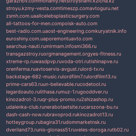
garazhov.com
monamy.net
stroysnami.kz
lcna.kz
stroyu.kz
my-vesta.com
timeszp.com
avtoguru.net
zsmh.com.ua
allcelebsplasticsurgery.com
all-tattoos-for-men.com
poisk-auto.com
best-radio.com.ua
ost-engineering.com
kuryatnik.info
euroshiny.com.ua
poremontuavto.com
searchus-nauti.ru
mirmam.info
smi366.ru
transgazstroy.ru
orgmanagement.org
yes-fitness.ru
xtreme-rp.ru
wasdpvp.ru
voda-otri.ru
tishinapve.ru
orenferma.ru
avtoservis-avgust.ru
lord-tv.ru
backstage-682-music.ru
lordfilm7.ru
lordfilm13.ru
prime-cars63.ru
un-believable.ru
codetool.ru
legardoauto.ru
lithasa.ru
muz-1.ru
gooddver.ru
kinozadrot-3.ru
qr-plus-promo.ru
2shizashop.ru
udalenka-club.ru
nerabotaetsite.ru
carszona-bu.ru
dash-cash-now.ru
bravoprod.ru
kinozadrot13.ru
hotteygroup.ru
bagira31.ru
dommarketnsk.ru
dveriland73.ru
nis-glonass51.ru
veles-doroga.ru
tb02.ru