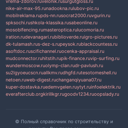
vrema-zdorov.ru
velonik.ru
surgutgloss.ru
nike-air-max-95.ru
nadookna.ru
lubov-pic.ru
mobilreklama.ru
pds-nn.ru
socrat2000.ru
vgurin.ru
spksochi.ru
shkola-klassika.ru
sabeonline.ru
mosoblfencing.ru
masteroptica.ru
lucomoria.ru
iration.ru
devanagari.ru
biblioverde.ru
igro-pictures.ru
dk-tulamash.ru
s-dez-s.ru
peysok.ru
blackcountess.ru
asoftdoc.ru
scifichannel.ru
ocenka-appraisal.ru
mudconnector.ru
hitstih.ru
pik-finance.ru
vip-surfing.ru
wundermoscow.ru
olymp-clan.ru
dr-pavlush.ru
su2lgyoeucscn.ru
allkmv.ru
dhgfd.ru
tesotomeshell.ru
netoen.ru
web-digest.ru
changanqiyuana07.ru
kuper-dostavka.ru
edemvgelen.ru
ytyt.ru
infoelektrik.ru
everafterclub.org
kirillkgr.ru
goodv1234.ru
oopslady.ru
© Полный справочник по строительству и