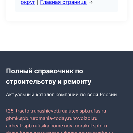
округ
|
Главная страница
→
Полный справочник по
строительству и ремонту
Актуальный каталог компаний по всей России
t25-tractor.ru
nashicveti.ru
alutex.spb.ru
fas.ru
gbmk.spb.ru
romania-today.ru
novoizol.ru
airheat-spb.ru
fisika.home.nov.ru
orakul.spb.ru