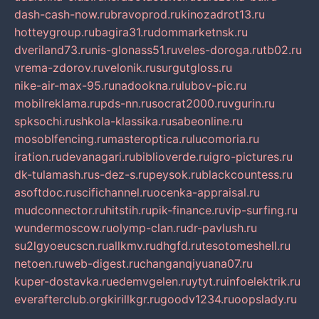
dash-cash-now.ru
bravoprod.ru
kinozadrot13.ru
hotteygroup.ru
bagira31.ru
dommarketnsk.ru
dveriland73.ru
nis-glonass51.ru
veles-doroga.ru
tb02.ru
vrema-zdorov.ru
velonik.ru
surgutgloss.ru
nike-air-max-95.ru
nadookna.ru
lubov-pic.ru
mobilreklama.ru
pds-nn.ru
socrat2000.ru
vgurin.ru
spksochi.ru
shkola-klassika.ru
sabeonline.ru
mosoblfencing.ru
masteroptica.ru
lucomoria.ru
iration.ru
devanagari.ru
biblioverde.ru
igro-pictures.ru
dk-tulamash.ru
s-dez-s.ru
peysok.ru
blackcountess.ru
asoftdoc.ru
scifichannel.ru
ocenka-appraisal.ru
mudconnector.ru
hitstih.ru
pik-finance.ru
vip-surfing.ru
wundermoscow.ru
olymp-clan.ru
dr-pavlush.ru
su2lgyoeucscn.ru
allkmv.ru
dhgfd.ru
tesotomeshell.ru
netoen.ru
web-digest.ru
changanqiyuana07.ru
kuper-dostavka.ru
edemvgelen.ru
ytyt.ru
infoelektrik.ru
everafterclub.org
kirillkgr.ru
goodv1234.ru
oopslady.ru