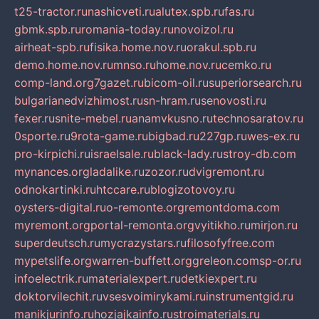
t25-tractor.ru
nashicveti.ru
alutex.spb.ru
fas.ru
gbmk.spb.ru
romania-today.ru
novoizol.ru
airheat-spb.ru
fisika.home.nov.ru
orakul.spb.ru
demo.home.nov.ru
mnso.ru
home.nov.ru
cemko.ru
comp-land.org
7gazet.ru
bicom-oil.ru
superiorsearch.ru
bulgarianedvizhimost.ru
sn-hram.ru
senovosti.ru
fexer.ru
snite-mebel.ru
anamvkusno.ru
technosaratov.ru
0sporte.ru
9rota-game.ru
bigbad.ru
227gp.ru
wes-ex.ru
pro-kirpichi.ru
israelsale.ru
black-lady.ru
stroy-db.com
mynances.org
ladalike.ru
zozor.ru
dvigremont.ru
odnokartinki.ru
htccare.ru
blogizotovoy.ru
oysters-digital.ru
o-remonte.org
remontdoma.com
myremont.org
portal-remonta.org
vyitikho.ru
mirjon.ru
superdeutsch.ru
mycrazystars.ru
filosofyfree.com
mypetslife.org
warren-buffett.org
greleon.com
sp-or.ru
infoelectrik.ru
materialexpert.ru
detkiexpert.ru
doktorvilechit.ru
vsesvoimirykami.ru
instrumentgid.ru
manikjurinfo.ru
hozjajkainfo.ru
stroimaterials.ru