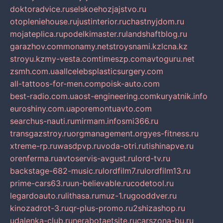
doktoradvice.ru
selskoehozjajstvo.ru
otopleniehouse.ru
justinterior.ru
chastnyjdom.ru
mojateplica.ru
podelkimaster.ru
landshaftblog.ru
garazhov.com
monamy.net
stroysnami.kz
lcna.kz
stroyu.kz
my-vesta.com
timeszp.com
avtoguru.net
zsmh.com.ua
allcelebsplasticsurgery.com
all-tattoos-for-men.com
poisk-auto.com
best-radio.com.ua
ost-engineering.com
kuryatnik.info
euroshiny.com.ua
poremontuavto.com
searchus-nauti.ru
mirmam.info
smi366.ru
transgazstroy.ru
orgmanagement.org
yes-fitness.ru
xtreme-rp.ru
wasdpvp.ru
voda-otri.ru
tishinapve.ru
orenferma.ru
avtoservis-avgust.ru
lord-tv.ru
backstage-682-music.ru
lordfilm7.ru
lordfilm13.ru
prime-cars63.ru
un-believable.ru
codetool.ru
legardoauto.ru
lithasa.ru
muz-1.ru
gooddver.ru
kinozadrot-3.ru
qr-plus-promo.ru
2shizashop.ru
udalenka-club.ru
nerabotaetsite.ru
carszona-bu.ru