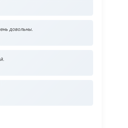
чень довольны.
й.