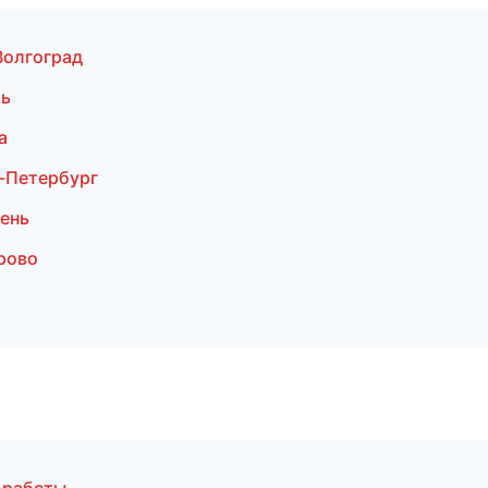
Волгоград
мь
а
-Петербург
ень
рово