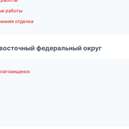
 работы
ые работы
енняя отделка
евосточный федеральный округ
Благовещенск