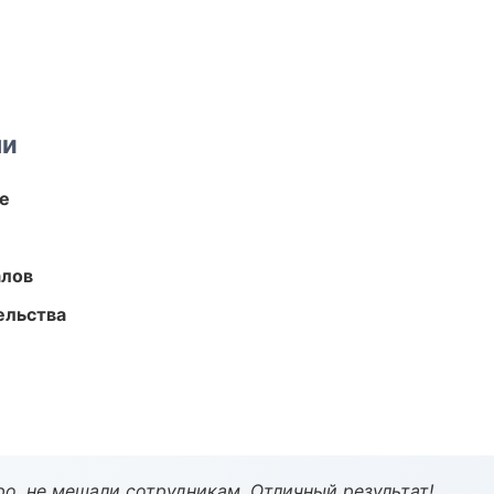
ми
те
алов
ельства
о, не мешали сотрудникам. Отличный результат!