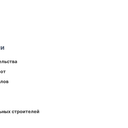
ми
ельства
бот
алов
ьных строителей