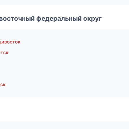
евосточный федеральный округ
дивосток
утск
ск