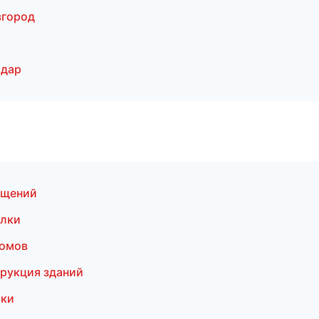
вгород
одар
ещений
олки
домов
рукция зданий
лки