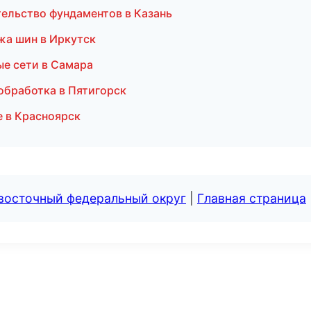
тельство фундаментов в Казань
жа шин в Иркутск
ые сети в Самара
обработка в Пятигорск
е в Красноярск
евосточный федеральный округ
|
Главная страница