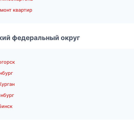
монт квартир
ский федеральный округ
огорск
нбург
Курган
инбург
бинск