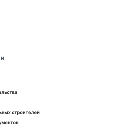
ми
ельства
ьных строителей
ументов