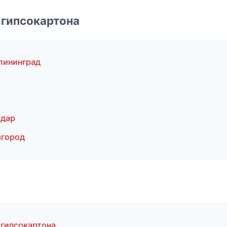
 гипсокартона
лининград
одар
вгород
 гипсокартона