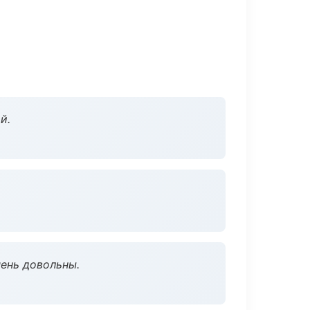
й.
чень довольны.