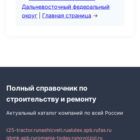
Дальневосточный федеральный
округ
|
Главная страница
→
Полный справочник по
строительству и ремонту
Актуальный каталог компаний по всей России
t25-tractor.ru
nashicveti.ru
alutex.spb.ru
fas.ru
gbmk.spb.ru
romania-today.ru
novoizol.ru