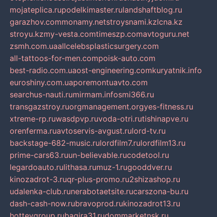
mojateplica.ru
podelkimaster.ru
landshaftblog.ru
garazhov.com
monamy.net
stroysnami.kz
lcna.kz
stroyu.kz
my-vesta.com
timeszp.com
avtoguru.net
zsmh.com.ua
allcelebsplasticsurgery.com
all-tattoos-for-men.com
poisk-auto.com
best-radio.com.ua
ost-engineering.com
kuryatnik.info
euroshiny.com.ua
poremontuavto.com
searchus-nauti.ru
mirmam.info
smi366.ru
transgazstroy.ru
orgmanagement.org
yes-fitness.ru
xtreme-rp.ru
wasdpvp.ru
voda-otri.ru
tishinapve.ru
orenferma.ru
avtoservis-avgust.ru
lord-tv.ru
backstage-682-music.ru
lordfilm7.ru
lordfilm13.ru
prime-cars63.ru
un-believable.ru
codetool.ru
legardoauto.ru
lithasa.ru
muz-1.ru
gooddver.ru
kinozadrot-3.ru
qr-plus-promo.ru
2shizashop.ru
udalenka-club.ru
nerabotaetsite.ru
carszona-bu.ru
dash-cash-now.ru
bravoprod.ru
kinozadrot13.ru
hotteygroup.ru
bagira31.ru
dommarketnsk.ru