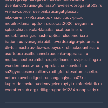
dveriland73.ru
nis-glonass51.ru
veles-doroga.ru
tb02.ru
vrema-zdorov.ru
velonik.ru
surgutgloss.ru
nike-air-max-95.ru
nadookna.ru
lubov-pic.ru
mobilreklama.ru
pds-nn.ru
socrat2000.ru
vgurin.ru
spksochi.ru
shkola-klassika.ru
sabeonline.ru
mosoblfencing.ru
masteroptica.ru
lucomoria.ru
iration.ru
devanagari.ru
biblioverde.ru
igro-pictures.ru
dk-tulamash.ru
s-dez-s.ru
peysok.ru
blackcountess.ru
asoftdoc.ru
scifichannel.ru
ocenka-appraisal.ru
mudconnector.ru
hitstih.ru
pik-finance.ru
vip-surfing.ru
wundermoscow.ru
olymp-clan.ru
dr-pavlush.ru
su2lgyoeucscn.ru
allkmv.ru
dhgfd.ru
tesotomeshell.ru
netoen.ru
web-digest.ru
changanqiyuana07.ru
kuper-dostavka.ru
edemvgelen.ru
ytyt.ru
infoelektrik.ru
everafterclub.org
kirillkgr.ru
goodv1234.ru
oopslady.ru