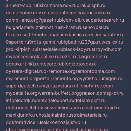
airheat-spb.ru
fisika.home.nov.ru
orakul.spb.ru
demo.home.nov.ru
mnso.ru
home.nov.ru
cemko.ru
comp-land.org
7gazet.ru
bicom-oil.ru
superiorsearch.ru
bulgarianedvizhimost.ru
sn-hram.ru
senovosti.ru
fexer.ru
snite-mebel.ru
anamvkusno.ru
technosaratov.ru
0sporte.ru
9rota-game.ru
bigbad.ru
227gp.ru
wes-ex.ru
pro-kirpichi.ru
israelsale.ru
black-lady.ru
stroy-db.com
mynances.org
ladalike.ru
zozor.ru
dvigremont.ru
odnokartinki.ru
htccare.ru
blogizotovoy.ru
oysters-digital.ru
o-remonte.org
remontdoma.com
myremont.org
portal-remonta.org
vyitikho.ru
mirjon.ru
superdeutsch.ru
mycrazystars.ru
filosofyfree.com
mypetslife.org
warren-buffett.org
greleon.com
sp-or.ru
infoelectrik.ru
materialexpert.ru
detkiexpert.ru
doktorvilechit.ru
vsesvoimirykami.ru
instrumentgid.ru
manikjurinfo.ru
hozjajkainfo.ru
stroimaterials.ru
doktoradvice.ru
selskoehozjajstvo.ru
otopleniehouse.ru
justinterior.ru
chastnyjdom.ru