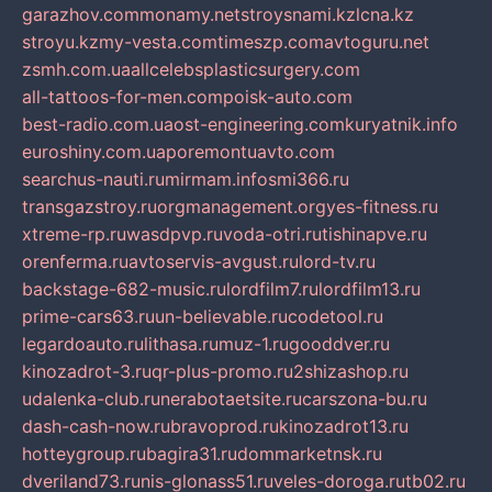
garazhov.com
monamy.net
stroysnami.kz
lcna.kz
stroyu.kz
my-vesta.com
timeszp.com
avtoguru.net
zsmh.com.ua
allcelebsplasticsurgery.com
all-tattoos-for-men.com
poisk-auto.com
best-radio.com.ua
ost-engineering.com
kuryatnik.info
euroshiny.com.ua
poremontuavto.com
searchus-nauti.ru
mirmam.info
smi366.ru
transgazstroy.ru
orgmanagement.org
yes-fitness.ru
xtreme-rp.ru
wasdpvp.ru
voda-otri.ru
tishinapve.ru
orenferma.ru
avtoservis-avgust.ru
lord-tv.ru
backstage-682-music.ru
lordfilm7.ru
lordfilm13.ru
prime-cars63.ru
un-believable.ru
codetool.ru
legardoauto.ru
lithasa.ru
muz-1.ru
gooddver.ru
kinozadrot-3.ru
qr-plus-promo.ru
2shizashop.ru
udalenka-club.ru
nerabotaetsite.ru
carszona-bu.ru
dash-cash-now.ru
bravoprod.ru
kinozadrot13.ru
hotteygroup.ru
bagira31.ru
dommarketnsk.ru
dveriland73.ru
nis-glonass51.ru
veles-doroga.ru
tb02.ru