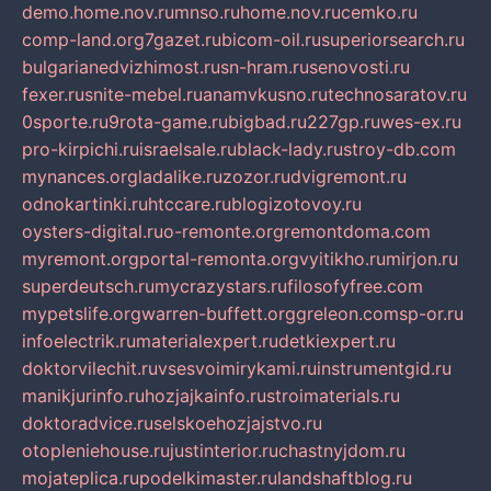
demo.home.nov.ru
mnso.ru
home.nov.ru
cemko.ru
comp-land.org
7gazet.ru
bicom-oil.ru
superiorsearch.ru
bulgarianedvizhimost.ru
sn-hram.ru
senovosti.ru
fexer.ru
snite-mebel.ru
anamvkusno.ru
technosaratov.ru
0sporte.ru
9rota-game.ru
bigbad.ru
227gp.ru
wes-ex.ru
pro-kirpichi.ru
israelsale.ru
black-lady.ru
stroy-db.com
mynances.org
ladalike.ru
zozor.ru
dvigremont.ru
odnokartinki.ru
htccare.ru
blogizotovoy.ru
oysters-digital.ru
o-remonte.org
remontdoma.com
myremont.org
portal-remonta.org
vyitikho.ru
mirjon.ru
superdeutsch.ru
mycrazystars.ru
filosofyfree.com
mypetslife.org
warren-buffett.org
greleon.com
sp-or.ru
infoelectrik.ru
materialexpert.ru
detkiexpert.ru
doktorvilechit.ru
vsesvoimirykami.ru
instrumentgid.ru
manikjurinfo.ru
hozjajkainfo.ru
stroimaterials.ru
doktoradvice.ru
selskoehozjajstvo.ru
otopleniehouse.ru
justinterior.ru
chastnyjdom.ru
mojateplica.ru
podelkimaster.ru
landshaftblog.ru