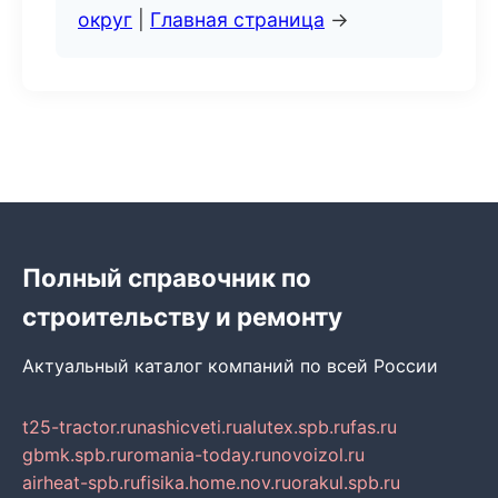
округ
|
Главная страница
→
Полный справочник по
строительству и ремонту
Актуальный каталог компаний по всей России
t25-tractor.ru
nashicveti.ru
alutex.spb.ru
fas.ru
gbmk.spb.ru
romania-today.ru
novoizol.ru
airheat-spb.ru
fisika.home.nov.ru
orakul.spb.ru