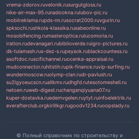
vrema-zdorov.ru
velonik.ru
surgutgloss.ru
nike-air-max-95.ru
nadookna.ru
lubov-pic.ru
mobilreklama.ru
pds-nn.ru
socrat2000.ru
vgurin.ru
spksochi.ru
shkola-klassika.ru
sabeonline.ru
mosoblfencing.ru
masteroptica.ru
lucomoria.ru
iration.ru
devanagari.ru
biblioverde.ru
igro-pictures.ru
dk-tulamash.ru
s-dez-s.ru
peysok.ru
blackcountess.ru
asoftdoc.ru
scifichannel.ru
ocenka-appraisal.ru
mudconnector.ru
hitstih.ru
pik-finance.ru
vip-surfing.ru
wundermoscow.ru
olymp-clan.ru
dr-pavlush.ru
su2lgyoeucscn.ru
allkmv.ru
dhgfd.ru
tesotomeshell.ru
netoen.ru
web-digest.ru
changanqiyuana07.ru
kuper-dostavka.ru
edemvgelen.ru
ytyt.ru
infoelektrik.ru
everafterclub.org
kirillkgr.ru
goodv1234.ru
oopslady.ru
© Полный справочник по строительству и