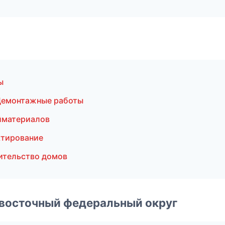
ы
Демонтажные работы
йматериалов
ктирование
ительство домов
евосточный федеральный округ