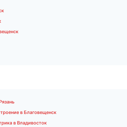
ск
к
вещенск
Рязань
троение в Благовещенск
трика в Владивосток