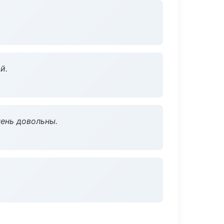
й.
чень довольны.