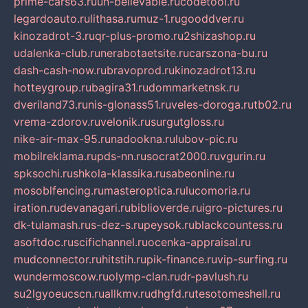
prime-cars63.ru
un-believable.ru
codetool.ru
legardoauto.ru
lithasa.ru
muz-1.ru
gooddver.ru
kinozadrot-3.ru
qr-plus-promo.ru
2shizashop.ru
udalenka-club.ru
nerabotaetsite.ru
carszona-bu.ru
dash-cash-now.ru
bravoprod.ru
kinozadrot13.ru
hotteygroup.ru
bagira31.ru
dommarketnsk.ru
dveriland73.ru
nis-glonass51.ru
veles-doroga.ru
tb02.ru
vrema-zdorov.ru
velonik.ru
surgutgloss.ru
nike-air-max-95.ru
nadookna.ru
lubov-pic.ru
mobilreklama.ru
pds-nn.ru
socrat2000.ru
vgurin.ru
spksochi.ru
shkola-klassika.ru
sabeonline.ru
mosoblfencing.ru
masteroptica.ru
lucomoria.ru
iration.ru
devanagari.ru
biblioverde.ru
igro-pictures.ru
dk-tulamash.ru
s-dez-s.ru
peysok.ru
blackcountess.ru
asoftdoc.ru
scifichannel.ru
ocenka-appraisal.ru
mudconnector.ru
hitstih.ru
pik-finance.ru
vip-surfing.ru
wundermoscow.ru
olymp-clan.ru
dr-pavlush.ru
su2lgyoeucscn.ru
allkmv.ru
dhgfd.ru
tesotomeshell.ru