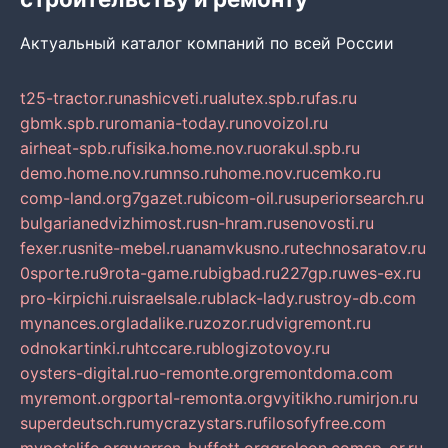
Актуальный каталог компаний по всей России
t25-tractor.ru
nashicveti.ru
alutex.spb.ru
fas.ru
gbmk.spb.ru
romania-today.ru
novoizol.ru
airheat-spb.ru
fisika.home.nov.ru
orakul.spb.ru
demo.home.nov.ru
mnso.ru
home.nov.ru
cemko.ru
comp-land.org
7gazet.ru
bicom-oil.ru
superiorsearch.ru
bulgarianedvizhimost.ru
sn-hram.ru
senovosti.ru
fexer.ru
snite-mebel.ru
anamvkusno.ru
technosaratov.ru
0sporte.ru
9rota-game.ru
bigbad.ru
227gp.ru
wes-ex.ru
pro-kirpichi.ru
israelsale.ru
black-lady.ru
stroy-db.com
mynances.org
ladalike.ru
zozor.ru
dvigremont.ru
odnokartinki.ru
htccare.ru
blogizotovoy.ru
oysters-digital.ru
o-remonte.org
remontdoma.com
myremont.org
portal-remonta.org
vyitikho.ru
mirjon.ru
superdeutsch.ru
mycrazystars.ru
filosofyfree.com