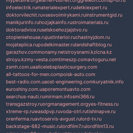
mypetslife.org
warren-buffett.org
greleon.com
sp-or.ru
infoelectrik.ru
materialexpert.ru
detkiexpert.ru
doktorvilechit.ru
vsesvoimirykami.ru
instrumentgid.ru
manikjurinfo.ru
hozjajkainfo.ru
stroimaterials.ru
doktoradvice.ru
selskoehozjajstvo.ru
otopleniehouse.ru
justinterior.ru
chastnyjdom.ru
mojateplica.ru
podelkimaster.ru
landshaftblog.ru
garazhov.com
monamy.net
stroysnami.kz
lcna.kz
stroyu.kz
my-vesta.com
timeszp.com
avtoguru.net
zsmh.com.ua
allcelebsplasticsurgery.com
all-tattoos-for-men.com
poisk-auto.com
best-radio.com.ua
ost-engineering.com
kuryatnik.info
euroshiny.com.ua
poremontuavto.com
searchus-nauti.ru
mirmam.info
smi366.ru
transgazstroy.ru
orgmanagement.org
yes-fitness.ru
xtreme-rp.ru
wasdpvp.ru
voda-otri.ru
tishinapve.ru
orenferma.ru
avtoservis-avgust.ru
lord-tv.ru
backstage-682-music.ru
lordfilm7.ru
lordfilm13.ru