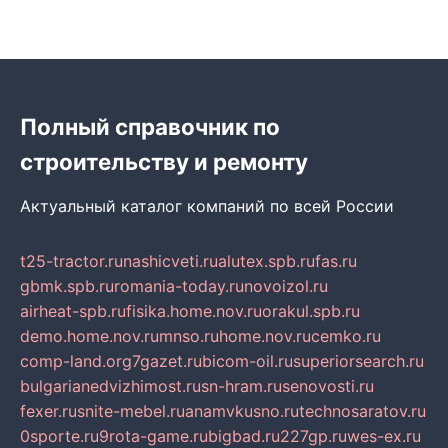
Полный справочник по
строительству и ремонту
Актуальный каталог компаний по всей России
t25-tractor.ru
nashicveti.ru
alutex.spb.ru
fas.ru
gbmk.spb.ru
romania-today.ru
novoizol.ru
airheat-spb.ru
fisika.home.nov.ru
orakul.spb.ru
demo.home.nov.ru
mnso.ru
home.nov.ru
cemko.ru
comp-land.org
7gazet.ru
bicom-oil.ru
superiorsearch.ru
bulgarianedvizhimost.ru
sn-hram.ru
senovosti.ru
fexer.ru
snite-mebel.ru
anamvkusno.ru
technosaratov.ru
0sporte.ru
9rota-game.ru
bigbad.ru
227gp.ru
wes-ex.ru