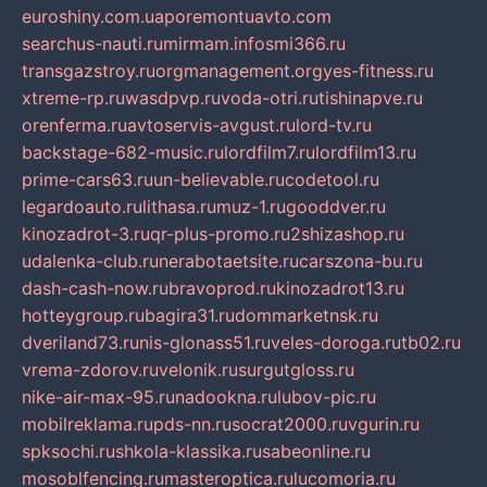
euroshiny.com.ua
poremontuavto.com
searchus-nauti.ru
mirmam.info
smi366.ru
transgazstroy.ru
orgmanagement.org
yes-fitness.ru
xtreme-rp.ru
wasdpvp.ru
voda-otri.ru
tishinapve.ru
orenferma.ru
avtoservis-avgust.ru
lord-tv.ru
backstage-682-music.ru
lordfilm7.ru
lordfilm13.ru
prime-cars63.ru
un-believable.ru
codetool.ru
legardoauto.ru
lithasa.ru
muz-1.ru
gooddver.ru
kinozadrot-3.ru
qr-plus-promo.ru
2shizashop.ru
udalenka-club.ru
nerabotaetsite.ru
carszona-bu.ru
dash-cash-now.ru
bravoprod.ru
kinozadrot13.ru
hotteygroup.ru
bagira31.ru
dommarketnsk.ru
dveriland73.ru
nis-glonass51.ru
veles-doroga.ru
tb02.ru
vrema-zdorov.ru
velonik.ru
surgutgloss.ru
nike-air-max-95.ru
nadookna.ru
lubov-pic.ru
mobilreklama.ru
pds-nn.ru
socrat2000.ru
vgurin.ru
spksochi.ru
shkola-klassika.ru
sabeonline.ru
mosoblfencing.ru
masteroptica.ru
lucomoria.ru