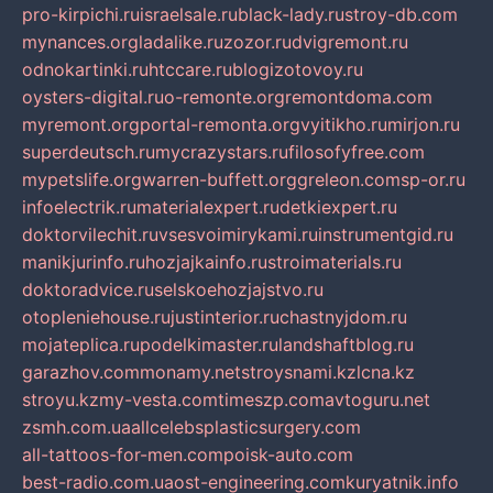
pro-kirpichi.ru
israelsale.ru
black-lady.ru
stroy-db.com
mynances.org
ladalike.ru
zozor.ru
dvigremont.ru
odnokartinki.ru
htccare.ru
blogizotovoy.ru
oysters-digital.ru
o-remonte.org
remontdoma.com
myremont.org
portal-remonta.org
vyitikho.ru
mirjon.ru
superdeutsch.ru
mycrazystars.ru
filosofyfree.com
mypetslife.org
warren-buffett.org
greleon.com
sp-or.ru
infoelectrik.ru
materialexpert.ru
detkiexpert.ru
doktorvilechit.ru
vsesvoimirykami.ru
instrumentgid.ru
manikjurinfo.ru
hozjajkainfo.ru
stroimaterials.ru
doktoradvice.ru
selskoehozjajstvo.ru
otopleniehouse.ru
justinterior.ru
chastnyjdom.ru
mojateplica.ru
podelkimaster.ru
landshaftblog.ru
garazhov.com
monamy.net
stroysnami.kz
lcna.kz
stroyu.kz
my-vesta.com
timeszp.com
avtoguru.net
zsmh.com.ua
allcelebsplasticsurgery.com
all-tattoos-for-men.com
poisk-auto.com
best-radio.com.ua
ost-engineering.com
kuryatnik.info