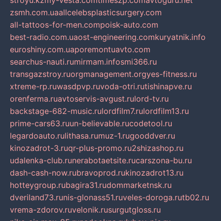
stroyu.kz
my-vesta.com
timeszp.com
avtoguru.net
zsmh.com.ua
allcelebsplasticsurgery.com
all-tattoos-for-men.com
poisk-auto.com
best-radio.com.ua
ost-engineering.com
kuryatnik.info
euroshiny.com.ua
poremontuavto.com
searchus-nauti.ru
mirmam.info
smi366.ru
transgazstroy.ru
orgmanagement.org
yes-fitness.ru
xtreme-rp.ru
wasdpvp.ru
voda-otri.ru
tishinapve.ru
orenferma.ru
avtoservis-avgust.ru
lord-tv.ru
backstage-682-music.ru
lordfilm7.ru
lordfilm13.ru
prime-cars63.ru
un-believable.ru
codetool.ru
legardoauto.ru
lithasa.ru
muz-1.ru
gooddver.ru
kinozadrot-3.ru
qr-plus-promo.ru
2shizashop.ru
udalenka-club.ru
nerabotaetsite.ru
carszona-bu.ru
dash-cash-now.ru
bravoprod.ru
kinozadrot13.ru
hotteygroup.ru
bagira31.ru
dommarketnsk.ru
dveriland73.ru
nis-glonass51.ru
veles-doroga.ru
tb02.ru
vrema-zdorov.ru
velonik.ru
surgutgloss.ru