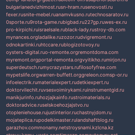
bulgarianedvizhimost.ru
sn-hram.ru
senovosti.ru
fexer.ru
snite-mebel.ru
anamvkusno.ru
technosaratov.ru
0sporte.ru
9rota-game.ru
bigbad.ru
227gp.ru
wes-ex.ru
pro-kirpichi.ru
israelsale.ru
black-lady.ru
stroy-db.com
mynances.org
ladalike.ru
zozor.ru
dvigremont.ru
odnokartinki.ru
htccare.ru
blogizotovoy.ru
oysters-digital.ru
o-remonte.org
remontdoma.com
myremont.org
portal-remonta.org
vyitikho.ru
mirjon.ru
superdeutsch.ru
mycrazystars.ru
filosofyfree.com
mypetslife.org
warren-buffett.org
greleon.com
sp-or.ru
infoelectrik.ru
materialexpert.ru
detkiexpert.ru
doktorvilechit.ru
vsesvoimirykami.ru
instrumentgid.ru
manikjurinfo.ru
hozjajkainfo.ru
stroimaterials.ru
doktoradvice.ru
selskoehozjajstvo.ru
otopleniehouse.ru
justinterior.ru
chastnyjdom.ru
mojateplica.ru
podelkimaster.ru
landshaftblog.ru
garazhov.com
monamy.net
stroysnami.kz
lcna.kz