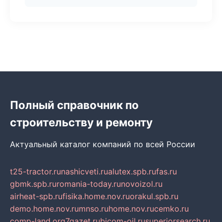
Полный справочник по
строительству и ремонту
Актуальный каталог компаний по всей России
t25-tractor.ru
nashicveti.ru
alutex.spb.ru
fas.ru
gbmk.spb.ru
romania-today.ru
novoizol.ru
airheat-spb.ru
fisika.home.nov.ru
orakul.spb.ru
demo.home.nov.ru
mnso.ru
home.nov.ru
cemko.ru
comp-land.org
7gazet.ru
bicom-oil.ru
superiorsearch.ru