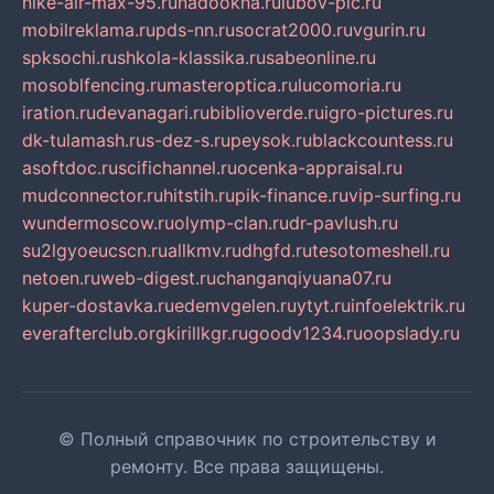
nike-air-max-95.ru
nadookna.ru
lubov-pic.ru
mobilreklama.ru
pds-nn.ru
socrat2000.ru
vgurin.ru
spksochi.ru
shkola-klassika.ru
sabeonline.ru
mosoblfencing.ru
masteroptica.ru
lucomoria.ru
iration.ru
devanagari.ru
biblioverde.ru
igro-pictures.ru
dk-tulamash.ru
s-dez-s.ru
peysok.ru
blackcountess.ru
asoftdoc.ru
scifichannel.ru
ocenka-appraisal.ru
mudconnector.ru
hitstih.ru
pik-finance.ru
vip-surfing.ru
wundermoscow.ru
olymp-clan.ru
dr-pavlush.ru
su2lgyoeucscn.ru
allkmv.ru
dhgfd.ru
tesotomeshell.ru
netoen.ru
web-digest.ru
changanqiyuana07.ru
kuper-dostavka.ru
edemvgelen.ru
ytyt.ru
infoelektrik.ru
everafterclub.org
kirillkgr.ru
goodv1234.ru
oopslady.ru
© Полный справочник по строительству и
ремонту. Все права защищены.