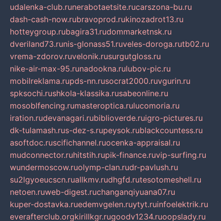
udalenka-club.ru
nerabotaetsite.ru
carszona-bu.ru
dash-cash-now.ru
bravoprod.ru
kinozadrot13.ru
hotteygroup.ru
bagira31.ru
dommarketnsk.ru
dveriland73.ru
nis-glonass51.ru
veles-doroga.ru
tb02.ru
vrema-zdorov.ru
velonik.ru
surgutgloss.ru
nike-air-max-95.ru
nadookna.ru
lubov-pic.ru
mobilreklama.ru
pds-nn.ru
socrat2000.ru
vgurin.ru
spksochi.ru
shkola-klassika.ru
sabeonline.ru
mosoblfencing.ru
masteroptica.ru
lucomoria.ru
iration.ru
devanagari.ru
biblioverde.ru
igro-pictures.ru
dk-tulamash.ru
s-dez-s.ru
peysok.ru
blackcountess.ru
asoftdoc.ru
scifichannel.ru
ocenka-appraisal.ru
mudconnector.ru
hitstih.ru
pik-finance.ru
vip-surfing.ru
wundermoscow.ru
olymp-clan.ru
dr-pavlush.ru
su2lgyoeucscn.ru
allkmv.ru
dhgfd.ru
tesotomeshell.ru
netoen.ru
web-digest.ru
changanqiyuana07.ru
kuper-dostavka.ru
edemvgelen.ru
ytyt.ru
infoelektrik.ru
everafterclub.org
kirillkgr.ru
goodv1234.ru
oopslady.ru