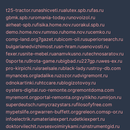
t25-tractor.ru
nashicveti.ru
alutex.spb.ru
fas.ru
gbmk.spb.ru
romania-today.ru
novoizol.ru
airheat-spb.ru
fisika.home.nov.ru
orakul.spb.ru
demo.home.nov.ru
mnso.ru
home.nov.ru
cemko.ru
comp-land.org
7gazet.ru
bicom-oil.ru
superiorsearch.ru
bulgarianedvizhimost.ru
sn-hram.ru
senovosti.ru
fexer.ru
snite-mebel.ru
anamvkusno.ru
technosaratov.ru
0sporte.ru
9rota-game.ru
bigbad.ru
227gp.ru
wes-ex.ru
pro-kirpichi.ru
israelsale.ru
black-lady.ru
stroy-db.com
mynances.org
ladalike.ru
zozor.ru
dvigremont.ru
odnokartinki.ru
htccare.ru
blogizotovoy.ru
oysters-digital.ru
o-remonte.org
remontdoma.com
myremont.org
portal-remonta.org
vyitikho.ru
mirjon.ru
superdeutsch.ru
mycrazystars.ru
filosofyfree.com
mypetslife.org
warren-buffett.org
greleon.com
sp-or.ru
infoelectrik.ru
materialexpert.ru
detkiexpert.ru
doktorvilechit.ru
vsesvoimirykami.ru
instrumentgid.ru