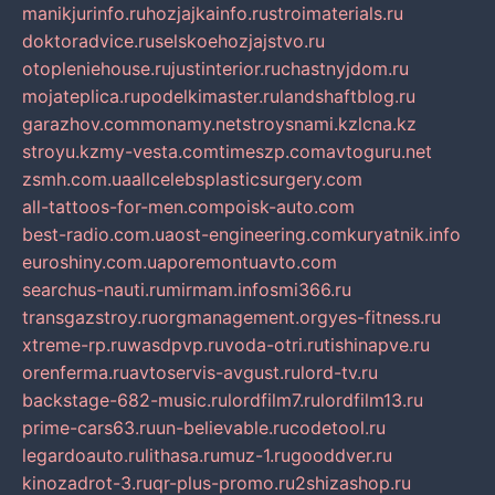
manikjurinfo.ru
hozjajkainfo.ru
stroimaterials.ru
doktoradvice.ru
selskoehozjajstvo.ru
otopleniehouse.ru
justinterior.ru
chastnyjdom.ru
mojateplica.ru
podelkimaster.ru
landshaftblog.ru
garazhov.com
monamy.net
stroysnami.kz
lcna.kz
stroyu.kz
my-vesta.com
timeszp.com
avtoguru.net
zsmh.com.ua
allcelebsplasticsurgery.com
all-tattoos-for-men.com
poisk-auto.com
best-radio.com.ua
ost-engineering.com
kuryatnik.info
euroshiny.com.ua
poremontuavto.com
searchus-nauti.ru
mirmam.info
smi366.ru
transgazstroy.ru
orgmanagement.org
yes-fitness.ru
xtreme-rp.ru
wasdpvp.ru
voda-otri.ru
tishinapve.ru
orenferma.ru
avtoservis-avgust.ru
lord-tv.ru
backstage-682-music.ru
lordfilm7.ru
lordfilm13.ru
prime-cars63.ru
un-believable.ru
codetool.ru
legardoauto.ru
lithasa.ru
muz-1.ru
gooddver.ru
kinozadrot-3.ru
qr-plus-promo.ru
2shizashop.ru