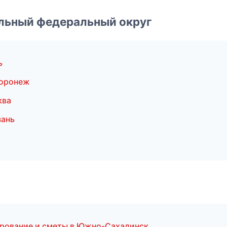
альный федеральный округ
ь
Воронеж
ква
зань
ирование и сметы в Южно-Сахалинск