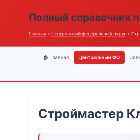
Полный справочник п
Главная
»
Центральный федеральный округ
» Стр
🏠 Главная
Центральный ФО
Сев
Строймастер К