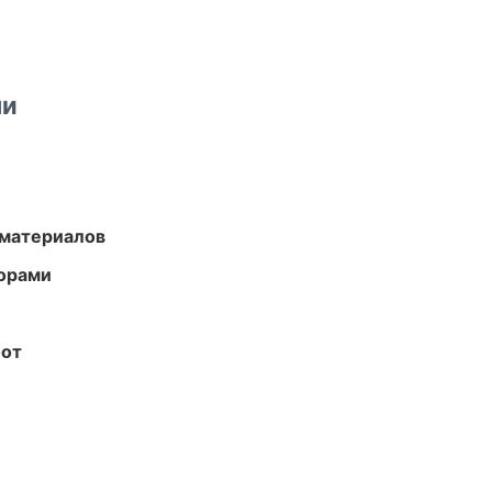
ми
 материалов
торами
бот