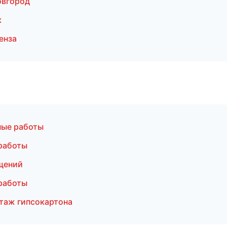
овгород
к
енза
ные работы
работы
щений
работы
таж гипсокартона