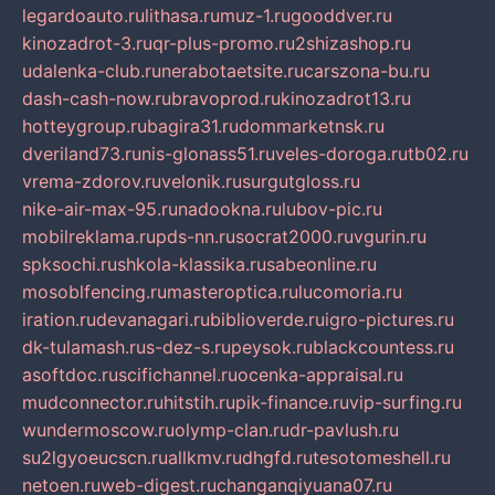
legardoauto.ru
lithasa.ru
muz-1.ru
gooddver.ru
kinozadrot-3.ru
qr-plus-promo.ru
2shizashop.ru
udalenka-club.ru
nerabotaetsite.ru
carszona-bu.ru
dash-cash-now.ru
bravoprod.ru
kinozadrot13.ru
hotteygroup.ru
bagira31.ru
dommarketnsk.ru
dveriland73.ru
nis-glonass51.ru
veles-doroga.ru
tb02.ru
vrema-zdorov.ru
velonik.ru
surgutgloss.ru
nike-air-max-95.ru
nadookna.ru
lubov-pic.ru
mobilreklama.ru
pds-nn.ru
socrat2000.ru
vgurin.ru
spksochi.ru
shkola-klassika.ru
sabeonline.ru
mosoblfencing.ru
masteroptica.ru
lucomoria.ru
iration.ru
devanagari.ru
biblioverde.ru
igro-pictures.ru
dk-tulamash.ru
s-dez-s.ru
peysok.ru
blackcountess.ru
asoftdoc.ru
scifichannel.ru
ocenka-appraisal.ru
mudconnector.ru
hitstih.ru
pik-finance.ru
vip-surfing.ru
wundermoscow.ru
olymp-clan.ru
dr-pavlush.ru
su2lgyoeucscn.ru
allkmv.ru
dhgfd.ru
tesotomeshell.ru
netoen.ru
web-digest.ru
changanqiyuana07.ru