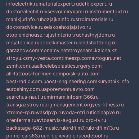
infoelectrik.ru
materialexpert.ru
detkiexpert.ru
doktorvilechit.ru
vsesvoimirykami.ru
instrumentgid.ru
manikjurinfo.ru
hozjajkainfo.ru
stroimaterials.ru
doktoradvice.ru
selskoehozjajstvo.ru
otopleniehouse.ru
justinterior.ru
chastnyjdom.ru
mojateplica.ru
podelkimaster.ru
landshaftblog.ru
garazhov.com
monamy.net
stroysnami.kz
lcna.kz
stroyu.kz
my-vesta.com
timeszp.com
avtoguru.net
zsmh.com.ua
allcelebsplasticsurgery.com
all-tattoos-for-men.com
poisk-auto.com
best-radio.com.ua
ost-engineering.com
kuryatnik.info
euroshiny.com.ua
poremontuavto.com
searchus-nauti.ru
mirmam.info
smi366.ru
transgazstroy.ru
orgmanagement.org
yes-fitness.ru
xtreme-rp.ru
wasdpvp.ru
voda-otri.ru
tishinapve.ru
orenferma.ru
avtoservis-avgust.ru
lord-tv.ru
backstage-682-music.ru
lordfilm7.ru
lordfilm13.ru
prime-cars63.ru
un-believable.ru
codetool.ru