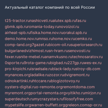
Актуальный каталог компаний по всей России
t25-tractor.ru
nashicveti.ru
alutex.spb.ru
fas.ru
gbmk.spb.ru
romania-today.ru
novoizol.ru
airheat-spb.ru
fisika.home.nov.ru
orakul.spb.ru
demo.home.nov.ru
mnso.ru
home.nov.ru
cemko.ru
comp-land.org
7gazet.ru
bicom-oil.ru
superiorsearch.ru
bulgarianedvizhimost.ru
sn-hram.ru
senovosti.ru
fexer.ru
snite-mebel.ru
anamvkusno.ru
technosaratov.ru
0sporte.ru
9rota-game.ru
bigbad.ru
227gp.ru
wes-ex.ru
pro-kirpichi.ru
israelsale.ru
black-lady.ru
stroy-db.com
mynances.org
ladalike.ru
zozor.ru
dvigremont.ru
odnokartinki.ru
htccare.ru
blogizotovoy.ru
oysters-digital.ru
o-remonte.org
remontdoma.com
myremont.org
portal-remonta.org
vyitikho.ru
mirjon.ru
superdeutsch.ru
mycrazystars.ru
filosofyfree.com
mypetslife.org
warren-buffett.org
greleon.com
sp-or.ru