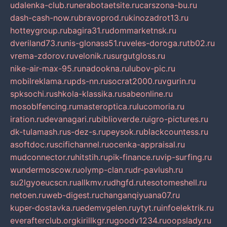
udalenka-club.ru
nerabotaetsite.ru
carszona-bu.ru
dash-cash-now.ru
bravoprod.ru
kinozadrot13.ru
hotteygroup.ru
bagira31.ru
dommarketnsk.ru
dveriland73.ru
nis-glonass51.ru
veles-doroga.ru
tb02.ru
vrema-zdorov.ru
velonik.ru
surgutgloss.ru
nike-air-max-95.ru
nadookna.ru
lubov-pic.ru
mobilreklama.ru
pds-nn.ru
socrat2000.ru
vgurin.ru
spksochi.ru
shkola-klassika.ru
sabeonline.ru
mosoblfencing.ru
masteroptica.ru
lucomoria.ru
iration.ru
devanagari.ru
biblioverde.ru
igro-pictures.ru
dk-tulamash.ru
s-dez-s.ru
peysok.ru
blackcountess.ru
asoftdoc.ru
scifichannel.ru
ocenka-appraisal.ru
mudconnector.ru
hitstih.ru
pik-finance.ru
vip-surfing.ru
wundermoscow.ru
olymp-clan.ru
dr-pavlush.ru
su2lgyoeucscn.ru
allkmv.ru
dhgfd.ru
tesotomeshell.ru
netoen.ru
web-digest.ru
changanqiyuana07.ru
kuper-dostavka.ru
edemvgelen.ru
ytyt.ru
infoelektrik.ru
everafterclub.org
kirillkgr.ru
goodv1234.ru
oopslady.ru