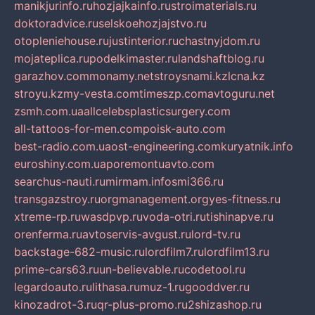
manikjurinfo.ru
hozjajkainfo.ru
stroimaterials.ru
doktoradvice.ru
selskoehozjajstvo.ru
otopleniehouse.ru
justinterior.ru
chastnyjdom.ru
mojateplica.ru
podelkimaster.ru
landshaftblog.ru
garazhov.com
monamy.net
stroysnami.kz
lcna.kz
stroyu.kz
my-vesta.com
timeszp.com
avtoguru.net
zsmh.com.ua
allcelebsplasticsurgery.com
all-tattoos-for-men.com
poisk-auto.com
best-radio.com.ua
ost-engineering.com
kuryatnik.info
euroshiny.com.ua
poremontuavto.com
searchus-nauti.ru
mirmam.info
smi366.ru
transgazstroy.ru
orgmanagement.org
yes-fitness.ru
xtreme-rp.ru
wasdpvp.ru
voda-otri.ru
tishinapve.ru
orenferma.ru
avtoservis-avgust.ru
lord-tv.ru
backstage-682-music.ru
lordfilm7.ru
lordfilm13.ru
prime-cars63.ru
un-believable.ru
codetool.ru
legardoauto.ru
lithasa.ru
muz-1.ru
gooddver.ru
kinozadrot-3.ru
qr-plus-promo.ru
2shizashop.ru