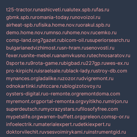
t25-tractor.ru
nashicveti.ru
alutex.spb.ru
fas.ru
gbmk.spb.ru
romania-today.ru
novoizol.ru
airheat-spb.ru
fisika.home.nov.ru
orakul.spb.ru
demo.home.nov.ru
mnso.ru
home.nov.ru
cemko.ru
comp-land.org
7gazet.ru
bicom-oil.ru
superiorsearch.ru
bulgarianedvizhimost.ru
sn-hram.ru
senovosti.ru
fexer.ru
snite-mebel.ru
anamvkusno.ru
technosaratov.ru
0sporte.ru
9rota-game.ru
bigbad.ru
227gp.ru
wes-ex.ru
pro-kirpichi.ru
israelsale.ru
black-lady.ru
stroy-db.com
mynances.org
ladalike.ru
zozor.ru
dvigremont.ru
odnokartinki.ru
htccare.ru
blogizotovoy.ru
oysters-digital.ru
o-remonte.org
remontdoma.com
myremont.org
portal-remonta.org
vyitikho.ru
mirjon.ru
superdeutsch.ru
mycrazystars.ru
filosofyfree.com
mypetslife.org
warren-buffett.org
greleon.com
sp-or.ru
infoelectrik.ru
materialexpert.ru
detkiexpert.ru
doktorvilechit.ru
vsesvoimirykami.ru
instrumentgid.ru