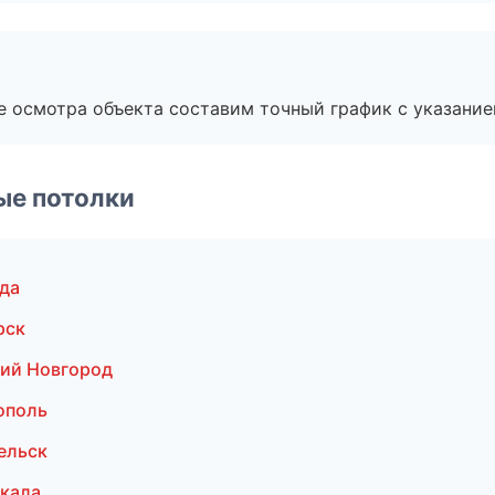
е осмотра объекта составим точный график с указание
ые потолки
да
рск
ий Новгород
ополь
ельск
кала