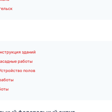
гельск
нструкция зданий
асадные работы
Устройство полов
работы
боты