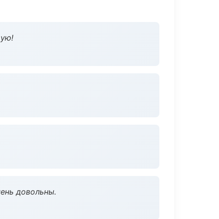
дую!
чень довольны.