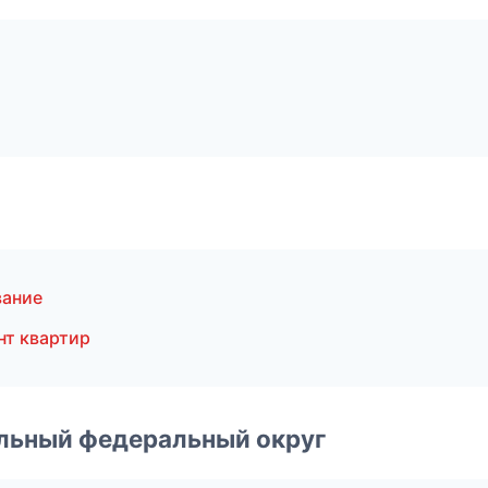
вание
нт квартир
альный федеральный округ