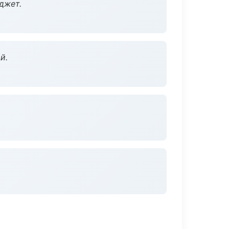
джет.
й.