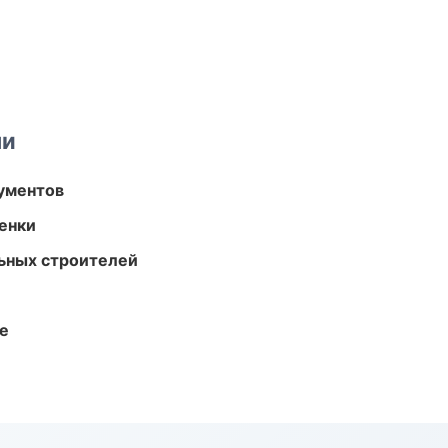
ми
ументов
енки
ьных строителей
те