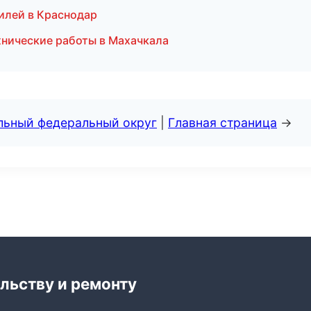
илей в Краснодар
хнические работы в Махачкала
альный федеральный округ
|
Главная страница
→
льству и ремонту