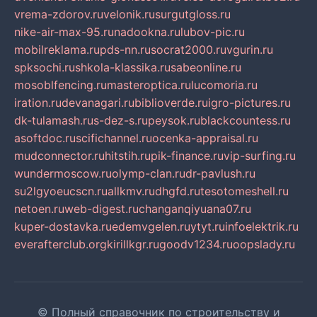
vrema-zdorov.ru
velonik.ru
surgutgloss.ru
nike-air-max-95.ru
nadookna.ru
lubov-pic.ru
mobilreklama.ru
pds-nn.ru
socrat2000.ru
vgurin.ru
spksochi.ru
shkola-klassika.ru
sabeonline.ru
mosoblfencing.ru
masteroptica.ru
lucomoria.ru
iration.ru
devanagari.ru
biblioverde.ru
igro-pictures.ru
dk-tulamash.ru
s-dez-s.ru
peysok.ru
blackcountess.ru
asoftdoc.ru
scifichannel.ru
ocenka-appraisal.ru
mudconnector.ru
hitstih.ru
pik-finance.ru
vip-surfing.ru
wundermoscow.ru
olymp-clan.ru
dr-pavlush.ru
su2lgyoeucscn.ru
allkmv.ru
dhgfd.ru
tesotomeshell.ru
netoen.ru
web-digest.ru
changanqiyuana07.ru
kuper-dostavka.ru
edemvgelen.ru
ytyt.ru
infoelektrik.ru
everafterclub.org
kirillkgr.ru
goodv1234.ru
oopslady.ru
© Полный справочник по строительству и