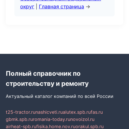
округ
|
Главная страница
→
Полный справочник по
строительству и ремонту
Актуальный каталог компаний по всей России
t25-tractor.ru
nashicveti.ru
alutex.spb.ru
fas.ru
gbmk.spb.ru
romania-today.ru
novoizol.ru
airheat-spb.ru
fisika.home.nov.ru
orakul.spb.ru