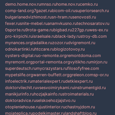
demo.home.nov.ru
mnso.ru
home.nov.ru
cemko.ru
comp-land.org
7gazet.ru
bicom-oil.ru
superiorsearch.ru
bulgarianedvizhimost.ru
sn-hram.ru
senovosti.ru
fexer.ru
snite-mebel.ru
anamvkusno.ru
technosaratov.ru
0sporte.ru
9rota-game.ru
bigbad.ru
227gp.ru
wes-ex.ru
pro-kirpichi.ru
israelsale.ru
black-lady.ru
stroy-db.com
mynances.org
ladalike.ru
zozor.ru
dvigremont.ru
odnokartinki.ru
htccare.ru
blogizotovoy.ru
oysters-digital.ru
o-remonte.org
remontdoma.com
myremont.org
portal-remonta.org
vyitikho.ru
mirjon.ru
superdeutsch.ru
mycrazystars.ru
filosofyfree.com
mypetslife.org
warren-buffett.org
greleon.com
sp-or.ru
infoelectrik.ru
materialexpert.ru
detkiexpert.ru
doktorvilechit.ru
vsesvoimirykami.ru
instrumentgid.ru
manikjurinfo.ru
hozjajkainfo.ru
stroimaterials.ru
doktoradvice.ru
selskoehozjajstvo.ru
otopleniehouse.ru
justinterior.ru
chastnyjdom.ru
mojateplica.ru
podelkimaster.ru
landshaftblog.ru