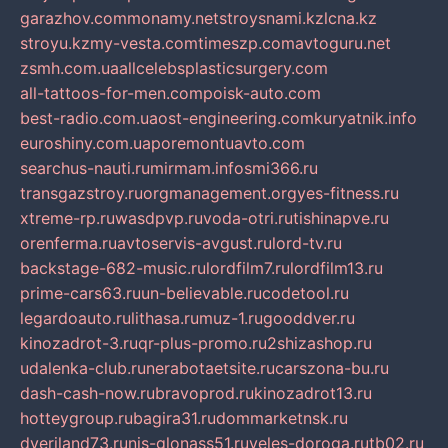
garazhov.com
monamy.net
stroysnami.kz
lcna.kz
stroyu.kz
my-vesta.com
timeszp.com
avtoguru.net
zsmh.com.ua
allcelebsplasticsurgery.com
all-tattoos-for-men.com
poisk-auto.com
best-radio.com.ua
ost-engineering.com
kuryatnik.info
euroshiny.com.ua
poremontuavto.com
searchus-nauti.ru
mirmam.info
smi366.ru
transgazstroy.ru
orgmanagement.org
yes-fitness.ru
xtreme-rp.ru
wasdpvp.ru
voda-otri.ru
tishinapve.ru
orenferma.ru
avtoservis-avgust.ru
lord-tv.ru
backstage-682-music.ru
lordfilm7.ru
lordfilm13.ru
prime-cars63.ru
un-believable.ru
codetool.ru
legardoauto.ru
lithasa.ru
muz-1.ru
gooddver.ru
kinozadrot-3.ru
qr-plus-promo.ru
2shizashop.ru
udalenka-club.ru
nerabotaetsite.ru
carszona-bu.ru
dash-cash-now.ru
bravoprod.ru
kinozadrot13.ru
hotteygroup.ru
bagira31.ru
dommarketnsk.ru
dveriland73.ru
nis-glonass51.ru
veles-doroga.ru
tb02.ru