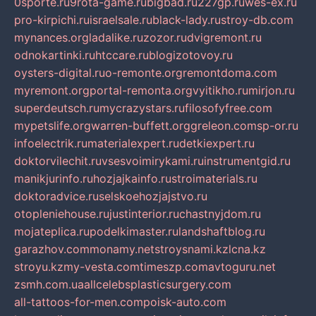
0sporte.ru
9rota-game.ru
bigbad.ru
227gp.ru
wes-ex.ru
pro-kirpichi.ru
israelsale.ru
black-lady.ru
stroy-db.com
mynances.org
ladalike.ru
zozor.ru
dvigremont.ru
odnokartinki.ru
htccare.ru
blogizotovoy.ru
oysters-digital.ru
o-remonte.org
remontdoma.com
myremont.org
portal-remonta.org
vyitikho.ru
mirjon.ru
superdeutsch.ru
mycrazystars.ru
filosofyfree.com
mypetslife.org
warren-buffett.org
greleon.com
sp-or.ru
infoelectrik.ru
materialexpert.ru
detkiexpert.ru
doktorvilechit.ru
vsesvoimirykami.ru
instrumentgid.ru
manikjurinfo.ru
hozjajkainfo.ru
stroimaterials.ru
doktoradvice.ru
selskoehozjajstvo.ru
otopleniehouse.ru
justinterior.ru
chastnyjdom.ru
mojateplica.ru
podelkimaster.ru
landshaftblog.ru
garazhov.com
monamy.net
stroysnami.kz
lcna.kz
stroyu.kz
my-vesta.com
timeszp.com
avtoguru.net
zsmh.com.ua
allcelebsplasticsurgery.com
all-tattoos-for-men.com
poisk-auto.com