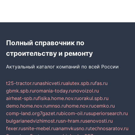
Полный справочник по
строительству и ремонту
Актуальный каталог компаний по всей России
t25-tractor.ru
nashicveti.ru
alutex.spb.ru
fas.ru
gbmk.spb.ru
romania-today.ru
novoizol.ru
airheat-spb.ru
fisika.home.nov.ru
orakul.spb.ru
demo.home.nov.ru
mnso.ru
home.nov.ru
cemko.ru
comp-land.org
7gazet.ru
bicom-oil.ru
superiorsearch.ru
bulgarianedvizhimost.ru
sn-hram.ru
senovosti.ru
fexer.ru
snite-mebel.ru
anamvkusno.ru
technosaratov.ru