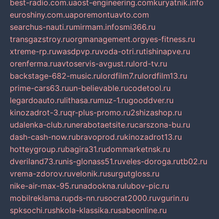
best-radio.com.ua
ost-engineering.com
kuryatnik.info
euroshiny.com.ua
poremontuavto.com
searchus-nauti.ru
mirmam.info
smi366.ru
transgazstroy.ru
orgmanagement.org
yes-fitness.ru
xtreme-rp.ru
wasdpvp.ru
voda-otri.ru
tishinapve.ru
orenferma.ru
avtoservis-avgust.ru
lord-tv.ru
backstage-682-music.ru
lordfilm7.ru
lordfilm13.ru
prime-cars63.ru
un-believable.ru
codetool.ru
legardoauto.ru
lithasa.ru
muz-1.ru
gooddver.ru
kinozadrot-3.ru
qr-plus-promo.ru
2shizashop.ru
udalenka-club.ru
nerabotaetsite.ru
carszona-bu.ru
dash-cash-now.ru
bravoprod.ru
kinozadrot13.ru
hotteygroup.ru
bagira31.ru
dommarketnsk.ru
dveriland73.ru
nis-glonass51.ru
veles-doroga.ru
tb02.ru
vrema-zdorov.ru
velonik.ru
surgutgloss.ru
nike-air-max-95.ru
nadookna.ru
lubov-pic.ru
mobilreklama.ru
pds-nn.ru
socrat2000.ru
vgurin.ru
spksochi.ru
shkola-klassika.ru
sabeonline.ru