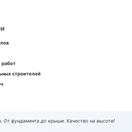
ми
алов
 работ
ьных строителей
юч
ч. От фундамента до крыши. Качество на высоте!