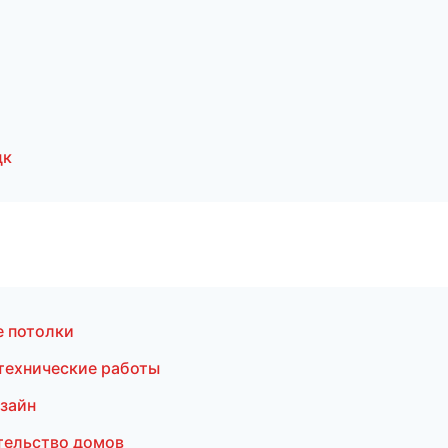
цк
 потолки
технические работы
зайн
тельство домов