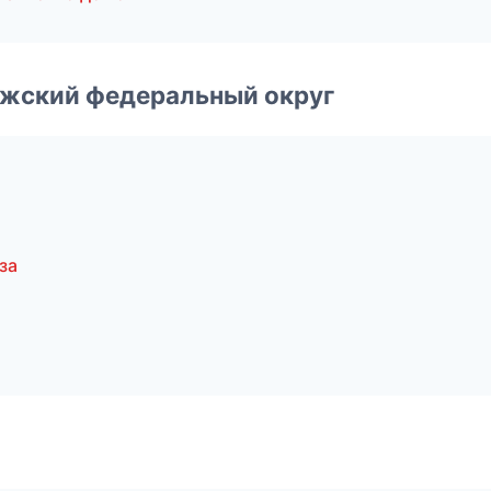
лжский федеральный округ
а
за