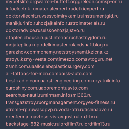
mypetslife.org
warren-buffett.org
greleon.com
sp-or.ru
infoelectrik.ru
materialexpert.ru
detkiexpert.ru
doktorvilechit.ru
vsesvoimirykami.ru
instrumentgid.ru
manikjurinfo.ru
hozjajkainfo.ru
stroimaterials.ru
doktoradvice.ru
selskoehozjajstvo.ru
otopleniehouse.ru
justinterior.ru
chastnyjdom.ru
mojateplica.ru
podelkimaster.ru
landshaftblog.ru
garazhov.com
monamy.net
stroysnami.kz
lcna.kz
stroyu.kz
my-vesta.com
timeszp.com
avtoguru.net
zsmh.com.ua
allcelebsplasticsurgery.com
all-tattoos-for-men.com
poisk-auto.com
best-radio.com.ua
ost-engineering.com
kuryatnik.info
euroshiny.com.ua
poremontuavto.com
searchus-nauti.ru
mirmam.info
smi366.ru
transgazstroy.ru
orgmanagement.org
yes-fitness.ru
xtreme-rp.ru
wasdpvp.ru
voda-otri.ru
tishinapve.ru
orenferma.ru
avtoservis-avgust.ru
lord-tv.ru
backstage-682-music.ru
lordfilm7.ru
lordfilm13.ru