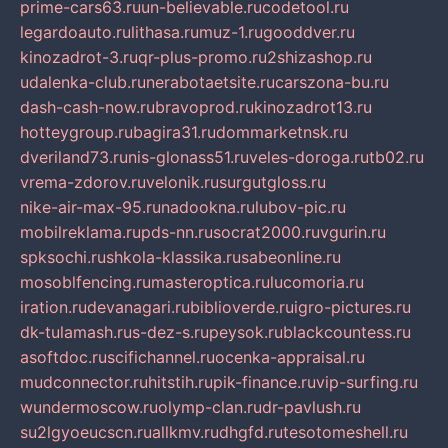
prime-cars63.ru
un-believable.ru
codetool.ru
legardoauto.ru
lithasa.ru
muz-1.ru
gooddver.ru
kinozadrot-3.ru
qr-plus-promo.ru
2shizashop.ru
udalenka-club.ru
nerabotaetsite.ru
carszona-bu.ru
dash-cash-now.ru
bravoprod.ru
kinozadrot13.ru
hotteygroup.ru
bagira31.ru
dommarketnsk.ru
dveriland73.ru
nis-glonass51.ru
veles-doroga.ru
tb02.ru
vrema-zdorov.ru
velonik.ru
surgutgloss.ru
nike-air-max-95.ru
nadookna.ru
lubov-pic.ru
mobilreklama.ru
pds-nn.ru
socrat2000.ru
vgurin.ru
spksochi.ru
shkola-klassika.ru
sabeonline.ru
mosoblfencing.ru
masteroptica.ru
lucomoria.ru
iration.ru
devanagari.ru
biblioverde.ru
igro-pictures.ru
dk-tulamash.ru
s-dez-s.ru
peysok.ru
blackcountess.ru
asoftdoc.ru
scifichannel.ru
ocenka-appraisal.ru
mudconnector.ru
hitstih.ru
pik-finance.ru
vip-surfing.ru
wundermoscow.ru
olymp-clan.ru
dr-pavlush.ru
su2lgyoeucscn.ru
allkmv.ru
dhgfd.ru
tesotomeshell.ru