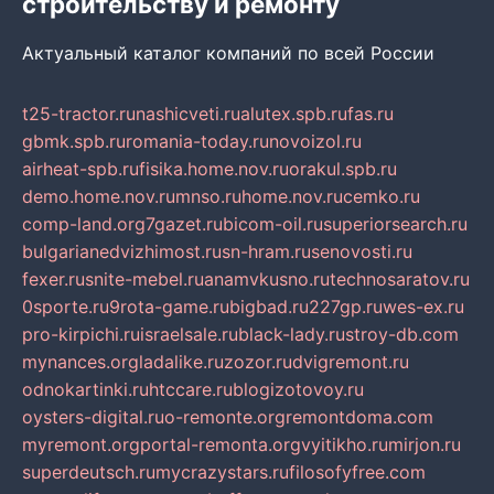
строительству и ремонту
Актуальный каталог компаний по всей России
t25-tractor.ru
nashicveti.ru
alutex.spb.ru
fas.ru
gbmk.spb.ru
romania-today.ru
novoizol.ru
airheat-spb.ru
fisika.home.nov.ru
orakul.spb.ru
demo.home.nov.ru
mnso.ru
home.nov.ru
cemko.ru
comp-land.org
7gazet.ru
bicom-oil.ru
superiorsearch.ru
bulgarianedvizhimost.ru
sn-hram.ru
senovosti.ru
fexer.ru
snite-mebel.ru
anamvkusno.ru
technosaratov.ru
0sporte.ru
9rota-game.ru
bigbad.ru
227gp.ru
wes-ex.ru
pro-kirpichi.ru
israelsale.ru
black-lady.ru
stroy-db.com
mynances.org
ladalike.ru
zozor.ru
dvigremont.ru
odnokartinki.ru
htccare.ru
blogizotovoy.ru
oysters-digital.ru
o-remonte.org
remontdoma.com
myremont.org
portal-remonta.org
vyitikho.ru
mirjon.ru
superdeutsch.ru
mycrazystars.ru
filosofyfree.com