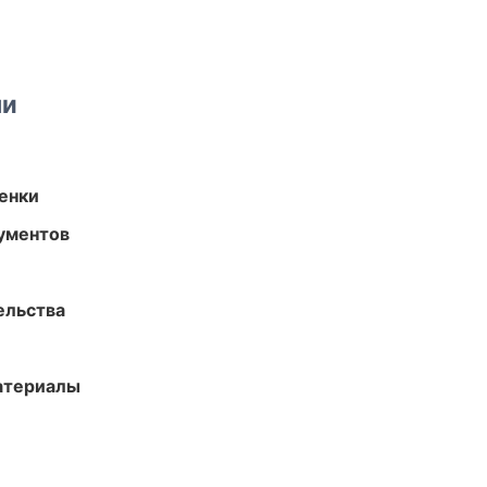
ми
енки
ументов
ельства
атериалы