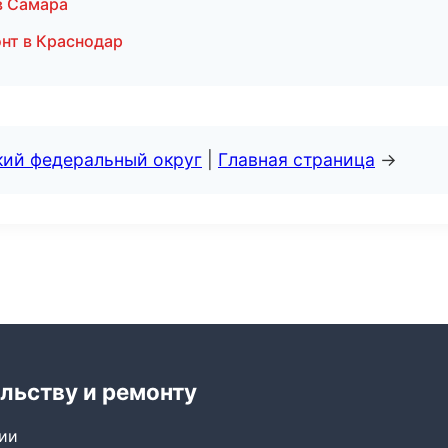
в Самара
нт в Краснодар
кий федеральный округ
|
Главная страница
→
льству и ремонту
сии