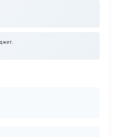
джет.