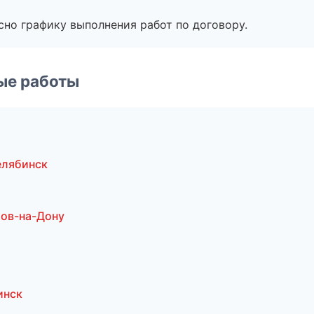
сно графику выполнения работ по договору.
ые работы
елябинск
тов-на-Дону
инск