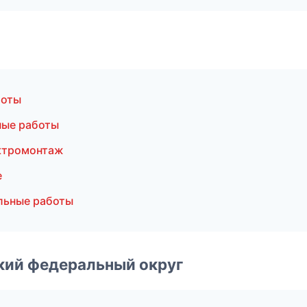
боты
ные работы
ктромонтаж
е
льные работы
ский федеральный округ