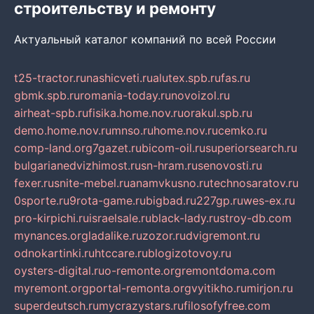
строительству и ремонту
Актуальный каталог компаний по всей России
t25-tractor.ru
nashicveti.ru
alutex.spb.ru
fas.ru
gbmk.spb.ru
romania-today.ru
novoizol.ru
airheat-spb.ru
fisika.home.nov.ru
orakul.spb.ru
demo.home.nov.ru
mnso.ru
home.nov.ru
cemko.ru
comp-land.org
7gazet.ru
bicom-oil.ru
superiorsearch.ru
bulgarianedvizhimost.ru
sn-hram.ru
senovosti.ru
fexer.ru
snite-mebel.ru
anamvkusno.ru
technosaratov.ru
0sporte.ru
9rota-game.ru
bigbad.ru
227gp.ru
wes-ex.ru
pro-kirpichi.ru
israelsale.ru
black-lady.ru
stroy-db.com
mynances.org
ladalike.ru
zozor.ru
dvigremont.ru
odnokartinki.ru
htccare.ru
blogizotovoy.ru
oysters-digital.ru
o-remonte.org
remontdoma.com
myremont.org
portal-remonta.org
vyitikho.ru
mirjon.ru
superdeutsch.ru
mycrazystars.ru
filosofyfree.com