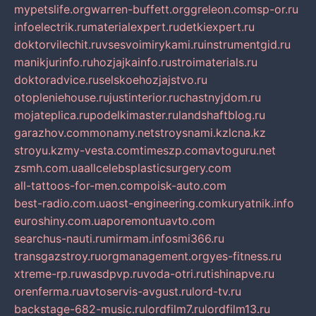
mypetslife.org
warren-buffett.org
greleon.com
sp-or.ru
infoelectrik.ru
materialexpert.ru
detkiexpert.ru
doktorvilechit.ru
vsesvoimirykami.ru
instrumentgid.ru
manikjurinfo.ru
hozjajkainfo.ru
stroimaterials.ru
doktoradvice.ru
selskoehozjajstvo.ru
otopleniehouse.ru
justinterior.ru
chastnyjdom.ru
mojateplica.ru
podelkimaster.ru
landshaftblog.ru
garazhov.com
monamy.net
stroysnami.kz
lcna.kz
stroyu.kz
my-vesta.com
timeszp.com
avtoguru.net
zsmh.com.ua
allcelebsplasticsurgery.com
all-tattoos-for-men.com
poisk-auto.com
best-radio.com.ua
ost-engineering.com
kuryatnik.info
euroshiny.com.ua
poremontuavto.com
searchus-nauti.ru
mirmam.info
smi366.ru
transgazstroy.ru
orgmanagement.org
yes-fitness.ru
xtreme-rp.ru
wasdpvp.ru
voda-otri.ru
tishinapve.ru
orenferma.ru
avtoservis-avgust.ru
lord-tv.ru
backstage-682-music.ru
lordfilm7.ru
lordfilm13.ru