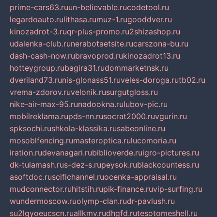
prime-cars63.ru
un-believable.ru
codetool.ru
legardoauto.ru
lithasa.ru
muz-1.ru
gooddver.ru
kinozadrot-3.ru
qr-plus-promo.ru
2shizashop.ru
udalenka-club.ru
nerabotaetsite.ru
carszona-bu.ru
dash-cash-now.ru
bravoprod.ru
kinozadrot13.ru
hotteygroup.ru
bagira31.ru
dommarketnsk.ru
dveriland73.ru
nis-glonass51.ru
veles-doroga.ru
tb02.ru
vrema-zdorov.ru
velonik.ru
surgutgloss.ru
nike-air-max-95.ru
nadookna.ru
lubov-pic.ru
mobilreklama.ru
pds-nn.ru
socrat2000.ru
vgurin.ru
spksochi.ru
shkola-klassika.ru
sabeonline.ru
mosoblfencing.ru
masteroptica.ru
lucomoria.ru
iration.ru
devanagari.ru
biblioverde.ru
igro-pictures.ru
dk-tulamash.ru
s-dez-s.ru
peysok.ru
blackcountess.ru
asoftdoc.ru
scifichannel.ru
ocenka-appraisal.ru
mudconnector.ru
hitstih.ru
pik-finance.ru
vip-surfing.ru
wundermoscow.ru
olymp-clan.ru
dr-pavlush.ru
su2lgyoeucscn.ru
allkmv.ru
dhgfd.ru
tesotomeshell.ru