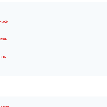
ирск
мень
ань