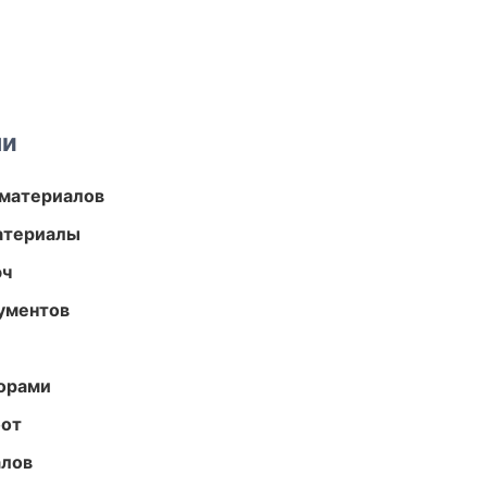
ми
 материалов
атериалы
юч
ументов
торами
бот
алов