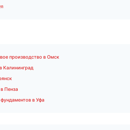
ул
овое производство в Омск
 в Калининград
рянск
 в Пенза
 фундаментов в Уфа