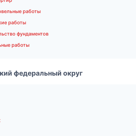
артир
овельные работы
кие работы
льство фундаментов
ьные работы
ский федеральный округ
к