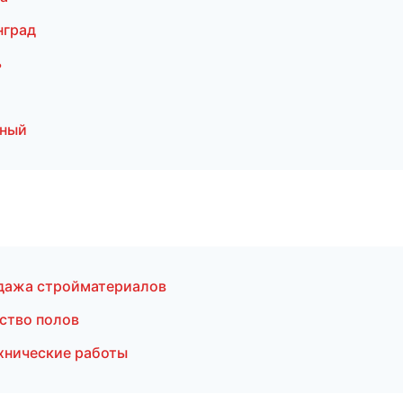
нград
ь
зный
дажа стройматериалов
ство полов
хнические работы