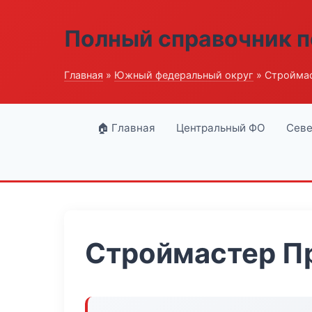
Полный справочник п
Главная
»
Южный федеральный округ
» Стройма
🏠 Главная
Центральный ФО
Севе
Строймастер П