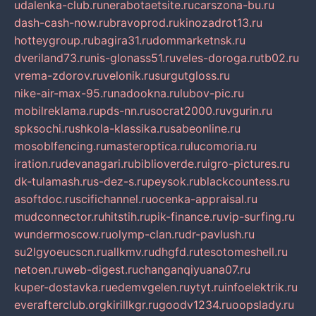
udalenka-club.ru
nerabotaetsite.ru
carszona-bu.ru
dash-cash-now.ru
bravoprod.ru
kinozadrot13.ru
hotteygroup.ru
bagira31.ru
dommarketnsk.ru
dveriland73.ru
nis-glonass51.ru
veles-doroga.ru
tb02.ru
vrema-zdorov.ru
velonik.ru
surgutgloss.ru
nike-air-max-95.ru
nadookna.ru
lubov-pic.ru
mobilreklama.ru
pds-nn.ru
socrat2000.ru
vgurin.ru
spksochi.ru
shkola-klassika.ru
sabeonline.ru
mosoblfencing.ru
masteroptica.ru
lucomoria.ru
iration.ru
devanagari.ru
biblioverde.ru
igro-pictures.ru
dk-tulamash.ru
s-dez-s.ru
peysok.ru
blackcountess.ru
asoftdoc.ru
scifichannel.ru
ocenka-appraisal.ru
mudconnector.ru
hitstih.ru
pik-finance.ru
vip-surfing.ru
wundermoscow.ru
olymp-clan.ru
dr-pavlush.ru
su2lgyoeucscn.ru
allkmv.ru
dhgfd.ru
tesotomeshell.ru
netoen.ru
web-digest.ru
changanqiyuana07.ru
kuper-dostavka.ru
edemvgelen.ru
ytyt.ru
infoelektrik.ru
everafterclub.org
kirillkgr.ru
goodv1234.ru
oopslady.ru