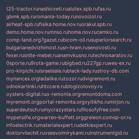
t25-tractor.ru
nashicveti.ru
alutex.spb.ru
fas.ru
gbmk.spb.ru
romania-today.ru
novoizol.ru
airheat-spb.ru
fisika.home.nov.ru
orakul.spb.ru
demo.home.nov.ru
mnso.ru
home.nov.ru
cemko.ru
comp-land.org
7gazet.ru
bicom-oil.ru
superiorsearch.ru
bulgarianedvizhimost.ru
sn-hram.ru
senovosti.ru
fexer.ru
snite-mebel.ru
anamvkusno.ru
technosaratov.ru
0sporte.ru
9rota-game.ru
bigbad.ru
227gp.ru
wes-ex.ru
pro-kirpichi.ru
israelsale.ru
black-lady.ru
stroy-db.com
mynances.org
ladalike.ru
zozor.ru
dvigremont.ru
odnokartinki.ru
htccare.ru
blogizotovoy.ru
oysters-digital.ru
o-remonte.org
remontdoma.com
myremont.org
portal-remonta.org
vyitikho.ru
mirjon.ru
superdeutsch.ru
mycrazystars.ru
filosofyfree.com
mypetslife.org
warren-buffett.org
greleon.com
sp-or.ru
infoelectrik.ru
materialexpert.ru
detkiexpert.ru
doktorvilechit.ru
vsesvoimirykami.ru
instrumentgid.ru