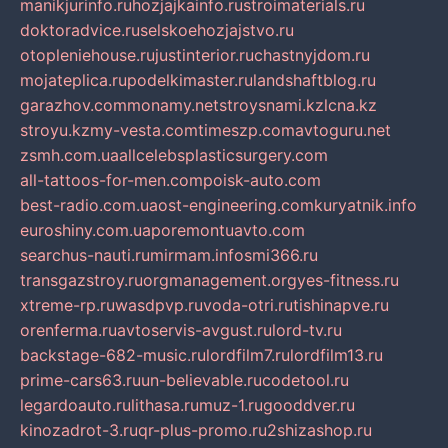
manikjurinfo.ru
hozjajkainfo.ru
stroimaterials.ru
doktoradvice.ru
selskoehozjajstvo.ru
otopleniehouse.ru
justinterior.ru
chastnyjdom.ru
mojateplica.ru
podelkimaster.ru
landshaftblog.ru
garazhov.com
monamy.net
stroysnami.kz
lcna.kz
stroyu.kz
my-vesta.com
timeszp.com
avtoguru.net
zsmh.com.ua
allcelebsplasticsurgery.com
all-tattoos-for-men.com
poisk-auto.com
best-radio.com.ua
ost-engineering.com
kuryatnik.info
euroshiny.com.ua
poremontuavto.com
searchus-nauti.ru
mirmam.info
smi366.ru
transgazstroy.ru
orgmanagement.org
yes-fitness.ru
xtreme-rp.ru
wasdpvp.ru
voda-otri.ru
tishinapve.ru
orenferma.ru
avtoservis-avgust.ru
lord-tv.ru
backstage-682-music.ru
lordfilm7.ru
lordfilm13.ru
prime-cars63.ru
un-believable.ru
codetool.ru
legardoauto.ru
lithasa.ru
muz-1.ru
gooddver.ru
kinozadrot-3.ru
qr-plus-promo.ru
2shizashop.ru