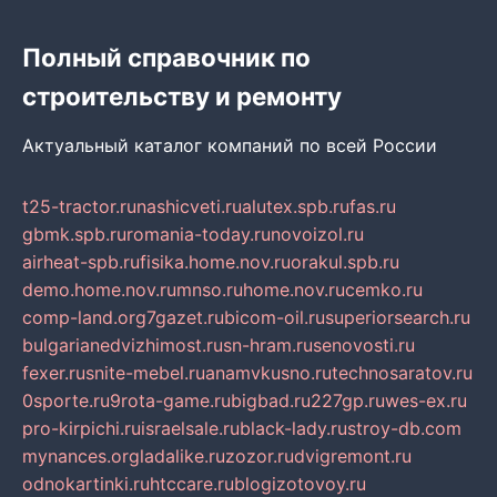
Полный справочник по
строительству и ремонту
Актуальный каталог компаний по всей России
t25-tractor.ru
nashicveti.ru
alutex.spb.ru
fas.ru
gbmk.spb.ru
romania-today.ru
novoizol.ru
airheat-spb.ru
fisika.home.nov.ru
orakul.spb.ru
demo.home.nov.ru
mnso.ru
home.nov.ru
cemko.ru
comp-land.org
7gazet.ru
bicom-oil.ru
superiorsearch.ru
bulgarianedvizhimost.ru
sn-hram.ru
senovosti.ru
fexer.ru
snite-mebel.ru
anamvkusno.ru
technosaratov.ru
0sporte.ru
9rota-game.ru
bigbad.ru
227gp.ru
wes-ex.ru
pro-kirpichi.ru
israelsale.ru
black-lady.ru
stroy-db.com
mynances.org
ladalike.ru
zozor.ru
dvigremont.ru
odnokartinki.ru
htccare.ru
blogizotovoy.ru