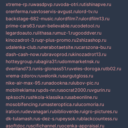
xtreme-rp.ru
wasdpvp.ru
voda-otri.ru
tishinapve.ru
orenferma.ru
avtoservis-avgust.ru
lord-tv.ru
backstage-682-music.ru
lordfilm7.ru
lordfilm13.ru
prime-cars63.ru
un-believable.ru
codetool.ru
legardoauto.ru
lithasa.ru
muz-1.ru
gooddver.ru
kinozadrot-3.ru
qr-plus-promo.ru
2shizashop.ru
udalenka-club.ru
nerabotaetsite.ru
carszona-bu.ru
dash-cash-now.ru
bravoprod.ru
kinozadrot13.ru
hotteygroup.ru
bagira31.ru
dommarketnsk.ru
dveriland73.ru
nis-glonass51.ru
veles-doroga.ru
tb02.ru
vrema-zdorov.ru
velonik.ru
surgutgloss.ru
nike-air-max-95.ru
nadookna.ru
lubov-pic.ru
mobilreklama.ru
pds-nn.ru
socrat2000.ru
vgurin.ru
spksochi.ru
shkola-klassika.ru
sabeonline.ru
mosoblfencing.ru
masteroptica.ru
lucomoria.ru
iration.ru
devanagari.ru
biblioverde.ru
igro-pictures.ru
dk-tulamash.ru
s-dez-s.ru
peysok.ru
blackcountess.ru
asoftdoc.ru
scifichannel.ru
ocenka-appraisal.ru