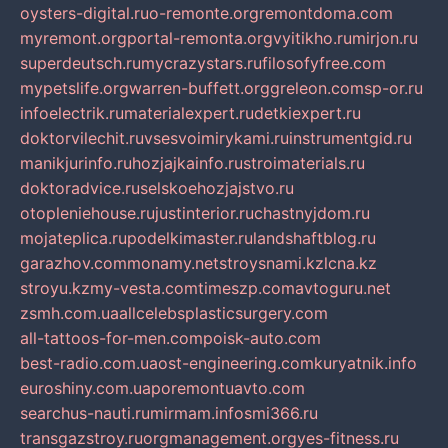
oysters-digital.ru
o-remonte.org
remontdoma.com
myremont.org
portal-remonta.org
vyitikho.ru
mirjon.ru
superdeutsch.ru
mycrazystars.ru
filosofyfree.com
mypetslife.org
warren-buffett.org
greleon.com
sp-or.ru
infoelectrik.ru
materialexpert.ru
detkiexpert.ru
doktorvilechit.ru
vsesvoimirykami.ru
instrumentgid.ru
manikjurinfo.ru
hozjajkainfo.ru
stroimaterials.ru
doktoradvice.ru
selskoehozjajstvo.ru
otopleniehouse.ru
justinterior.ru
chastnyjdom.ru
mojateplica.ru
podelkimaster.ru
landshaftblog.ru
garazhov.com
monamy.net
stroysnami.kz
lcna.kz
stroyu.kz
my-vesta.com
timeszp.com
avtoguru.net
zsmh.com.ua
allcelebsplasticsurgery.com
all-tattoos-for-men.com
poisk-auto.com
best-radio.com.ua
ost-engineering.com
kuryatnik.info
euroshiny.com.ua
poremontuavto.com
searchus-nauti.ru
mirmam.info
smi366.ru
transgazstroy.ru
orgmanagement.org
yes-fitness.ru