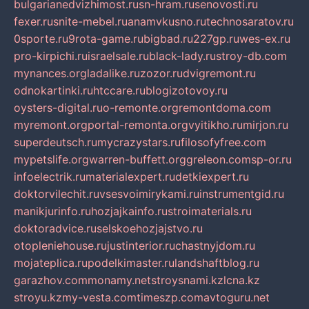
bulgarianedvizhimost.ru
sn-hram.ru
senovosti.ru
fexer.ru
snite-mebel.ru
anamvkusno.ru
technosaratov.ru
0sporte.ru
9rota-game.ru
bigbad.ru
227gp.ru
wes-ex.ru
pro-kirpichi.ru
israelsale.ru
black-lady.ru
stroy-db.com
mynances.org
ladalike.ru
zozor.ru
dvigremont.ru
odnokartinki.ru
htccare.ru
blogizotovoy.ru
oysters-digital.ru
o-remonte.org
remontdoma.com
myremont.org
portal-remonta.org
vyitikho.ru
mirjon.ru
superdeutsch.ru
mycrazystars.ru
filosofyfree.com
mypetslife.org
warren-buffett.org
greleon.com
sp-or.ru
infoelectrik.ru
materialexpert.ru
detkiexpert.ru
doktorvilechit.ru
vsesvoimirykami.ru
instrumentgid.ru
manikjurinfo.ru
hozjajkainfo.ru
stroimaterials.ru
doktoradvice.ru
selskoehozjajstvo.ru
otopleniehouse.ru
justinterior.ru
chastnyjdom.ru
mojateplica.ru
podelkimaster.ru
landshaftblog.ru
garazhov.com
monamy.net
stroysnami.kz
lcna.kz
stroyu.kz
my-vesta.com
timeszp.com
avtoguru.net