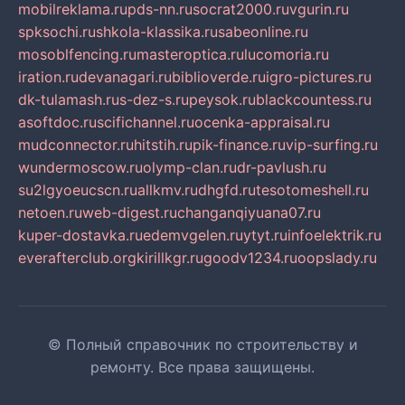
mobilreklama.ru
pds-nn.ru
socrat2000.ru
vgurin.ru
spksochi.ru
shkola-klassika.ru
sabeonline.ru
mosoblfencing.ru
masteroptica.ru
lucomoria.ru
iration.ru
devanagari.ru
biblioverde.ru
igro-pictures.ru
dk-tulamash.ru
s-dez-s.ru
peysok.ru
blackcountess.ru
asoftdoc.ru
scifichannel.ru
ocenka-appraisal.ru
mudconnector.ru
hitstih.ru
pik-finance.ru
vip-surfing.ru
wundermoscow.ru
olymp-clan.ru
dr-pavlush.ru
su2lgyoeucscn.ru
allkmv.ru
dhgfd.ru
tesotomeshell.ru
netoen.ru
web-digest.ru
changanqiyuana07.ru
kuper-dostavka.ru
edemvgelen.ru
ytyt.ru
infoelektrik.ru
everafterclub.org
kirillkgr.ru
goodv1234.ru
oopslady.ru
© Полный справочник по строительству и
ремонту. Все права защищены.