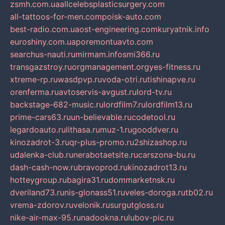
zsmh.com.ua
allcelebsplasticsurgery.com
all-tattoos-for-men.com
poisk-auto.com
best-radio.com.ua
ost-engineering.com
kuryatnik.info
euroshiny.com.ua
poremontuavto.com
searchus-nauti.ru
mirmam.info
smi366.ru
transgazstroy.ru
orgmanagement.org
yes-fitness.ru
xtreme-rp.ru
wasdpvp.ru
voda-otri.ru
tishinapve.ru
orenferma.ru
avtoservis-avgust.ru
lord-tv.ru
backstage-682-music.ru
lordfilm7.ru
lordfilm13.ru
prime-cars63.ru
un-believable.ru
codetool.ru
legardoauto.ru
lithasa.ru
muz-1.ru
gooddver.ru
kinozadrot-3.ru
qr-plus-promo.ru
2shizashop.ru
udalenka-club.ru
nerabotaetsite.ru
carszona-bu.ru
dash-cash-now.ru
bravoprod.ru
kinozadrot13.ru
hotteygroup.ru
bagira31.ru
dommarketnsk.ru
dveriland73.ru
nis-glonass51.ru
veles-doroga.ru
tb02.ru
vrema-zdorov.ru
velonik.ru
surgutgloss.ru
nike-air-max-95.ru
nadookna.ru
lubov-pic.ru