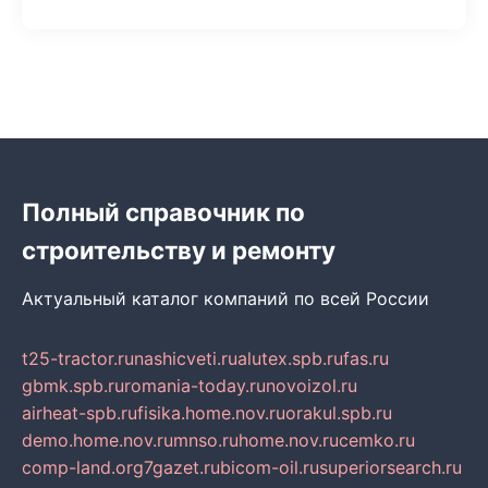
Полный справочник по
строительству и ремонту
Актуальный каталог компаний по всей России
t25-tractor.ru
nashicveti.ru
alutex.spb.ru
fas.ru
gbmk.spb.ru
romania-today.ru
novoizol.ru
airheat-spb.ru
fisika.home.nov.ru
orakul.spb.ru
demo.home.nov.ru
mnso.ru
home.nov.ru
cemko.ru
comp-land.org
7gazet.ru
bicom-oil.ru
superiorsearch.ru