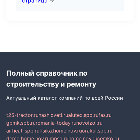
страница
→
Полный справочник по
строительству и ремонту
Актуальный каталог компаний по всей России
t25-tractor.ru
nashicveti.ru
alutex.spb.ru
fas.ru
gbmk.spb.ru
romania-today.ru
novoizol.ru
airheat-spb.ru
fisika.home.nov.ru
orakul.spb.ru
demo.home.nov.ru
mnso.ru
home.nov.ru
cemko.ru