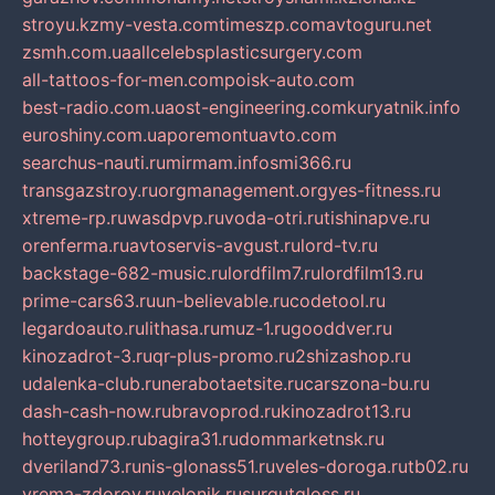
stroyu.kz
my-vesta.com
timeszp.com
avtoguru.net
zsmh.com.ua
allcelebsplasticsurgery.com
all-tattoos-for-men.com
poisk-auto.com
best-radio.com.ua
ost-engineering.com
kuryatnik.info
euroshiny.com.ua
poremontuavto.com
searchus-nauti.ru
mirmam.info
smi366.ru
transgazstroy.ru
orgmanagement.org
yes-fitness.ru
xtreme-rp.ru
wasdpvp.ru
voda-otri.ru
tishinapve.ru
orenferma.ru
avtoservis-avgust.ru
lord-tv.ru
backstage-682-music.ru
lordfilm7.ru
lordfilm13.ru
prime-cars63.ru
un-believable.ru
codetool.ru
legardoauto.ru
lithasa.ru
muz-1.ru
gooddver.ru
kinozadrot-3.ru
qr-plus-promo.ru
2shizashop.ru
udalenka-club.ru
nerabotaetsite.ru
carszona-bu.ru
dash-cash-now.ru
bravoprod.ru
kinozadrot13.ru
hotteygroup.ru
bagira31.ru
dommarketnsk.ru
dveriland73.ru
nis-glonass51.ru
veles-doroga.ru
tb02.ru
vrema-zdorov.ru
velonik.ru
surgutgloss.ru