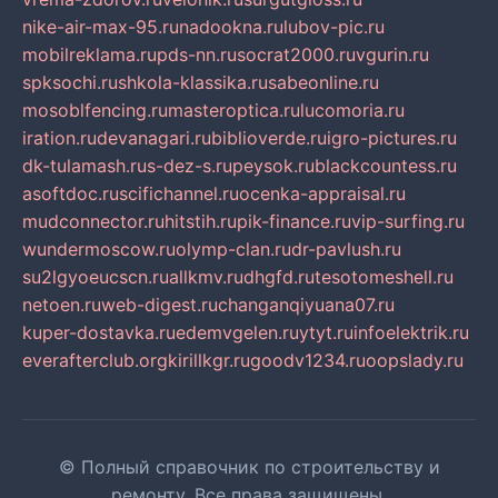
nike-air-max-95.ru
nadookna.ru
lubov-pic.ru
mobilreklama.ru
pds-nn.ru
socrat2000.ru
vgurin.ru
spksochi.ru
shkola-klassika.ru
sabeonline.ru
mosoblfencing.ru
masteroptica.ru
lucomoria.ru
iration.ru
devanagari.ru
biblioverde.ru
igro-pictures.ru
dk-tulamash.ru
s-dez-s.ru
peysok.ru
blackcountess.ru
asoftdoc.ru
scifichannel.ru
ocenka-appraisal.ru
mudconnector.ru
hitstih.ru
pik-finance.ru
vip-surfing.ru
wundermoscow.ru
olymp-clan.ru
dr-pavlush.ru
su2lgyoeucscn.ru
allkmv.ru
dhgfd.ru
tesotomeshell.ru
netoen.ru
web-digest.ru
changanqiyuana07.ru
kuper-dostavka.ru
edemvgelen.ru
ytyt.ru
infoelektrik.ru
everafterclub.org
kirillkgr.ru
goodv1234.ru
oopslady.ru
© Полный справочник по строительству и
ремонту. Все права защищены.