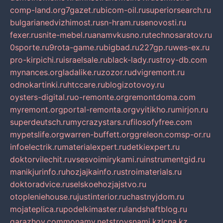
comp-land.org
7gazet.ru
bicom-oil.ru
superiorsearch.ru
bulgarianedvizhimost.ru
sn-hram.ru
senovosti.ru
fexer.ru
snite-mebel.ru
anamvkusno.ru
technosaratov.ru
0sporte.ru
9rota-game.ru
bigbad.ru
227gp.ru
wes-ex.ru
pro-kirpichi.ru
israelsale.ru
black-lady.ru
stroy-db.com
mynances.org
ladalike.ru
zozor.ru
dvigremont.ru
odnokartinki.ru
htccare.ru
blogizotovoy.ru
oysters-digital.ru
o-remonte.org
remontdoma.com
myremont.org
portal-remonta.org
vyitikho.ru
mirjon.ru
superdeutsch.ru
mycrazystars.ru
filosofyfree.com
mypetslife.org
warren-buffett.org
greleon.com
sp-or.ru
infoelectrik.ru
materialexpert.ru
detkiexpert.ru
doktorvilechit.ru
vsesvoimirykami.ru
instrumentgid.ru
manikjurinfo.ru
hozjajkainfo.ru
stroimaterials.ru
doktoradvice.ru
selskoehozjajstvo.ru
otopleniehouse.ru
justinterior.ru
chastnyjdom.ru
mojateplica.ru
podelkimaster.ru
landshaftblog.ru
garazhov.com
monamy.net
stroysnami.kz
lcna.kz