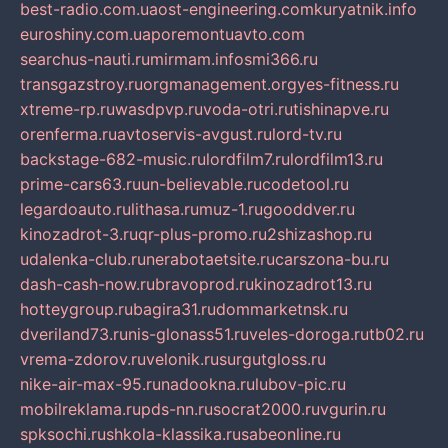
best-radio.com.ua
ost-engineering.com
kuryatnik.info
euroshiny.com.ua
poremontuavto.com
searchus-nauti.ru
mirmam.info
smi366.ru
transgazstroy.ru
orgmanagement.org
yes-fitness.ru
xtreme-rp.ru
wasdpvp.ru
voda-otri.ru
tishinapve.ru
orenferma.ru
avtoservis-avgust.ru
lord-tv.ru
backstage-682-music.ru
lordfilm7.ru
lordfilm13.ru
prime-cars63.ru
un-believable.ru
codetool.ru
legardoauto.ru
lithasa.ru
muz-1.ru
gooddver.ru
kinozadrot-3.ru
qr-plus-promo.ru
2shizashop.ru
udalenka-club.ru
nerabotaetsite.ru
carszona-bu.ru
dash-cash-now.ru
bravoprod.ru
kinozadrot13.ru
hotteygroup.ru
bagira31.ru
dommarketnsk.ru
dveriland73.ru
nis-glonass51.ru
veles-doroga.ru
tb02.ru
vrema-zdorov.ru
velonik.ru
surgutgloss.ru
nike-air-max-95.ru
nadookna.ru
lubov-pic.ru
mobilreklama.ru
pds-nn.ru
socrat2000.ru
vgurin.ru
spksochi.ru
shkola-klassika.ru
sabeonline.ru