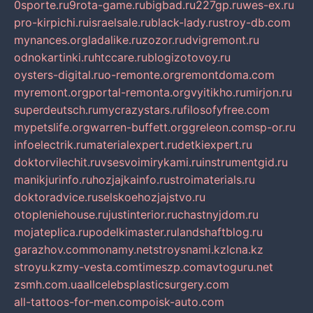
0sporte.ru
9rota-game.ru
bigbad.ru
227gp.ru
wes-ex.ru
pro-kirpichi.ru
israelsale.ru
black-lady.ru
stroy-db.com
mynances.org
ladalike.ru
zozor.ru
dvigremont.ru
odnokartinki.ru
htccare.ru
blogizotovoy.ru
oysters-digital.ru
o-remonte.org
remontdoma.com
myremont.org
portal-remonta.org
vyitikho.ru
mirjon.ru
superdeutsch.ru
mycrazystars.ru
filosofyfree.com
mypetslife.org
warren-buffett.org
greleon.com
sp-or.ru
infoelectrik.ru
materialexpert.ru
detkiexpert.ru
doktorvilechit.ru
vsesvoimirykami.ru
instrumentgid.ru
manikjurinfo.ru
hozjajkainfo.ru
stroimaterials.ru
doktoradvice.ru
selskoehozjajstvo.ru
otopleniehouse.ru
justinterior.ru
chastnyjdom.ru
mojateplica.ru
podelkimaster.ru
landshaftblog.ru
garazhov.com
monamy.net
stroysnami.kz
lcna.kz
stroyu.kz
my-vesta.com
timeszp.com
avtoguru.net
zsmh.com.ua
allcelebsplasticsurgery.com
all-tattoos-for-men.com
poisk-auto.com