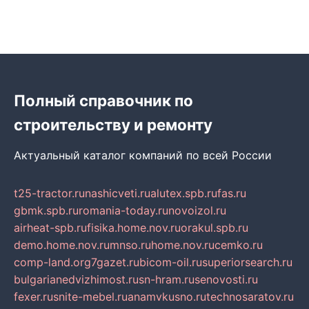
Полный справочник по
строительству и ремонту
Актуальный каталог компаний по всей России
t25-tractor.ru
nashicveti.ru
alutex.spb.ru
fas.ru
gbmk.spb.ru
romania-today.ru
novoizol.ru
airheat-spb.ru
fisika.home.nov.ru
orakul.spb.ru
demo.home.nov.ru
mnso.ru
home.nov.ru
cemko.ru
comp-land.org
7gazet.ru
bicom-oil.ru
superiorsearch.ru
bulgarianedvizhimost.ru
sn-hram.ru
senovosti.ru
fexer.ru
snite-mebel.ru
anamvkusno.ru
technosaratov.ru