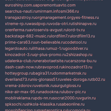
euroshiny.com.ua
poremontuavto.com
searchus-nauti.ru
mirmam.info
smi366.ru
transgazstroy.ru
orgmanagement.org
yes-fitness.ru
xtreme-rp.ru
wasdpvp.ru
voda-otri.ru
tishinapve.ru
orenferma.ru
avtoservis-avgust.ru
lord-tv.ru
backstage-682-music.ru
lordfilm7.ru
lordfilm13.ru
prime-cars63.ru
un-believable.ru
codetool.ru
legardoauto.ru
lithasa.ru
muz-1.ru
gooddver.ru
kinozadrot-3.ru
qr-plus-promo.ru
2shizashop.ru
udalenka-club.ru
nerabotaetsite.ru
carszona-bu.ru
dash-cash-now.ru
bravoprod.ru
kinozadrot13.ru
hotteygroup.ru
bagira31.ru
dommarketnsk.ru
dveriland73.ru
nis-glonass51.ru
veles-doroga.ru
tb02.ru
vrema-zdorov.ru
velonik.ru
surgutgloss.ru
nike-air-max-95.ru
nadookna.ru
lubov-pic.ru
mobilreklama.ru
pds-nn.ru
socrat2000.ru
vgurin.ru
spksochi.ru
shkola-klassika.ru
sabeonline.ru
mosoblfencing.ru
masteroptica.ru
lucomoria.ru