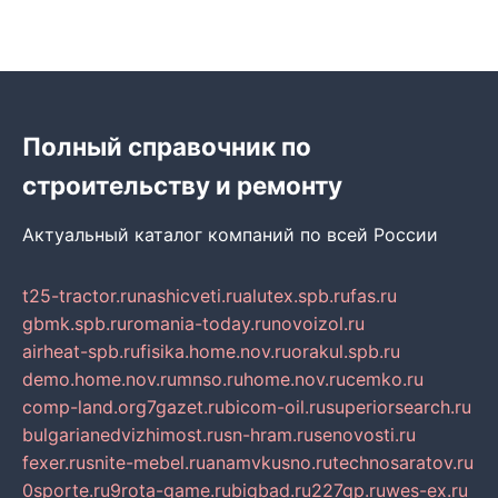
Полный справочник по
строительству и ремонту
Актуальный каталог компаний по всей России
t25-tractor.ru
nashicveti.ru
alutex.spb.ru
fas.ru
gbmk.spb.ru
romania-today.ru
novoizol.ru
airheat-spb.ru
fisika.home.nov.ru
orakul.spb.ru
demo.home.nov.ru
mnso.ru
home.nov.ru
cemko.ru
comp-land.org
7gazet.ru
bicom-oil.ru
superiorsearch.ru
bulgarianedvizhimost.ru
sn-hram.ru
senovosti.ru
fexer.ru
snite-mebel.ru
anamvkusno.ru
technosaratov.ru
0sporte.ru
9rota-game.ru
bigbad.ru
227gp.ru
wes-ex.ru