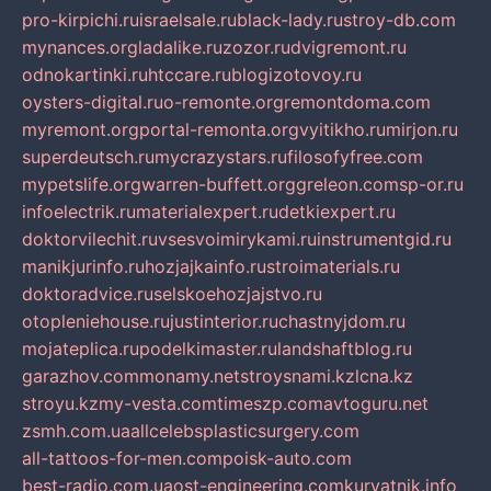
pro-kirpichi.ru
israelsale.ru
black-lady.ru
stroy-db.com
mynances.org
ladalike.ru
zozor.ru
dvigremont.ru
odnokartinki.ru
htccare.ru
blogizotovoy.ru
oysters-digital.ru
o-remonte.org
remontdoma.com
myremont.org
portal-remonta.org
vyitikho.ru
mirjon.ru
superdeutsch.ru
mycrazystars.ru
filosofyfree.com
mypetslife.org
warren-buffett.org
greleon.com
sp-or.ru
infoelectrik.ru
materialexpert.ru
detkiexpert.ru
doktorvilechit.ru
vsesvoimirykami.ru
instrumentgid.ru
manikjurinfo.ru
hozjajkainfo.ru
stroimaterials.ru
doktoradvice.ru
selskoehozjajstvo.ru
otopleniehouse.ru
justinterior.ru
chastnyjdom.ru
mojateplica.ru
podelkimaster.ru
landshaftblog.ru
garazhov.com
monamy.net
stroysnami.kz
lcna.kz
stroyu.kz
my-vesta.com
timeszp.com
avtoguru.net
zsmh.com.ua
allcelebsplasticsurgery.com
all-tattoos-for-men.com
poisk-auto.com
best-radio.com.ua
ost-engineering.com
kuryatnik.info