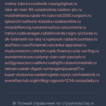
vrema-zdorov.ru
velonik.ru
surgutgloss.ru
nike-air-max-95.ru
nadookna.ru
lubov-pic.ru
mobilreklama.ru
pds-nn.ru
socrat2000.ru
vgurin.ru
spksochi.ru
shkola-klassika.ru
sabeonline.ru
mosoblfencing.ru
masteroptica.ru
lucomoria.ru
iration.ru
devanagari.ru
biblioverde.ru
igro-pictures.ru
dk-tulamash.ru
s-dez-s.ru
peysok.ru
blackcountess.ru
asoftdoc.ru
scifichannel.ru
ocenka-appraisal.ru
mudconnector.ru
hitstih.ru
pik-finance.ru
vip-surfing.ru
wundermoscow.ru
olymp-clan.ru
dr-pavlush.ru
su2lgyoeucscn.ru
allkmv.ru
dhgfd.ru
tesotomeshell.ru
netoen.ru
web-digest.ru
changanqiyuana07.ru
kuper-dostavka.ru
edemvgelen.ru
ytyt.ru
infoelektrik.ru
everafterclub.org
kirillkgr.ru
goodv1234.ru
oopslady.ru
© Полный справочник по строительству и