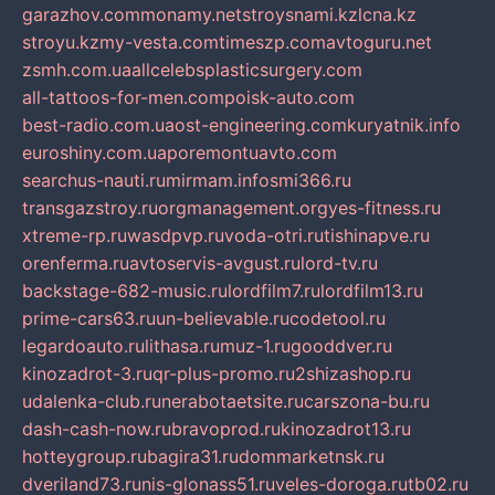
garazhov.com
monamy.net
stroysnami.kz
lcna.kz
stroyu.kz
my-vesta.com
timeszp.com
avtoguru.net
zsmh.com.ua
allcelebsplasticsurgery.com
all-tattoos-for-men.com
poisk-auto.com
best-radio.com.ua
ost-engineering.com
kuryatnik.info
euroshiny.com.ua
poremontuavto.com
searchus-nauti.ru
mirmam.info
smi366.ru
transgazstroy.ru
orgmanagement.org
yes-fitness.ru
xtreme-rp.ru
wasdpvp.ru
voda-otri.ru
tishinapve.ru
orenferma.ru
avtoservis-avgust.ru
lord-tv.ru
backstage-682-music.ru
lordfilm7.ru
lordfilm13.ru
prime-cars63.ru
un-believable.ru
codetool.ru
legardoauto.ru
lithasa.ru
muz-1.ru
gooddver.ru
kinozadrot-3.ru
qr-plus-promo.ru
2shizashop.ru
udalenka-club.ru
nerabotaetsite.ru
carszona-bu.ru
dash-cash-now.ru
bravoprod.ru
kinozadrot13.ru
hotteygroup.ru
bagira31.ru
dommarketnsk.ru
dveriland73.ru
nis-glonass51.ru
veles-doroga.ru
tb02.ru