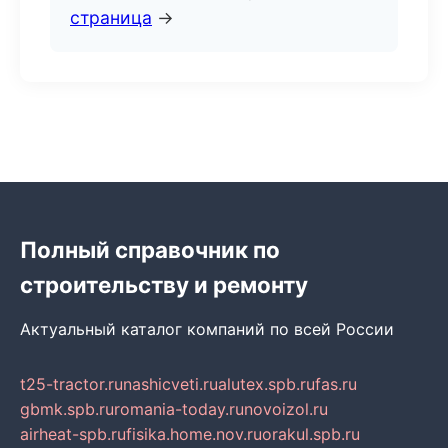
страница
→
Полный справочник по
строительству и ремонту
Актуальный каталог компаний по всей России
t25-tractor.ru
nashicveti.ru
alutex.spb.ru
fas.ru
gbmk.spb.ru
romania-today.ru
novoizol.ru
airheat-spb.ru
fisika.home.nov.ru
orakul.spb.ru