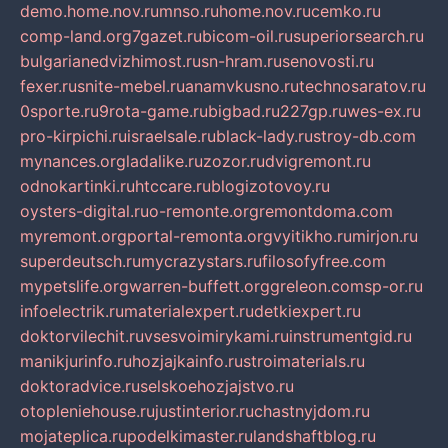
demo.home.nov.ru
mnso.ru
home.nov.ru
cemko.ru
comp-land.org
7gazet.ru
bicom-oil.ru
superiorsearch.ru
bulgarianedvizhimost.ru
sn-hram.ru
senovosti.ru
fexer.ru
snite-mebel.ru
anamvkusno.ru
technosaratov.ru
0sporte.ru
9rota-game.ru
bigbad.ru
227gp.ru
wes-ex.ru
pro-kirpichi.ru
israelsale.ru
black-lady.ru
stroy-db.com
mynances.org
ladalike.ru
zozor.ru
dvigremont.ru
odnokartinki.ru
htccare.ru
blogizotovoy.ru
oysters-digital.ru
o-remonte.org
remontdoma.com
myremont.org
portal-remonta.org
vyitikho.ru
mirjon.ru
superdeutsch.ru
mycrazystars.ru
filosofyfree.com
mypetslife.org
warren-buffett.org
greleon.com
sp-or.ru
infoelectrik.ru
materialexpert.ru
detkiexpert.ru
doktorvilechit.ru
vsesvoimirykami.ru
instrumentgid.ru
manikjurinfo.ru
hozjajkainfo.ru
stroimaterials.ru
doktoradvice.ru
selskoehozjajstvo.ru
otopleniehouse.ru
justinterior.ru
chastnyjdom.ru
mojateplica.ru
podelkimaster.ru
landshaftblog.ru