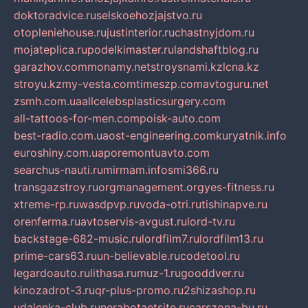
doktoradvice.ru
selskoehozjajstvo.ru
otopleniehouse.ru
justinterior.ru
chastnyjdom.ru
mojateplica.ru
podelkimaster.ru
landshaftblog.ru
garazhov.com
monamy.net
stroysnami.kz
lcna.kz
stroyu.kz
my-vesta.com
timeszp.com
avtoguru.net
zsmh.com.ua
allcelebsplasticsurgery.com
all-tattoos-for-men.com
poisk-auto.com
best-radio.com.ua
ost-engineering.com
kuryatnik.info
euroshiny.com.ua
poremontuavto.com
searchus-nauti.ru
mirmam.info
smi366.ru
transgazstroy.ru
orgmanagement.org
yes-fitness.ru
xtreme-rp.ru
wasdpvp.ru
voda-otri.ru
tishinapve.ru
orenferma.ru
avtoservis-avgust.ru
lord-tv.ru
backstage-682-music.ru
lordfilm7.ru
lordfilm13.ru
prime-cars63.ru
un-believable.ru
codetool.ru
legardoauto.ru
lithasa.ru
muz-1.ru
gooddver.ru
kinozadrot-3.ru
qr-plus-promo.ru
2shizashop.ru
udalenka-club.ru
nerabotaetsite.ru
carszona-bu.ru