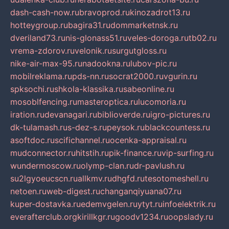
dash-cash-now.ru
bravoprod.ru
kinozadrot13.ru
hotteygroup.ru
bagira31.ru
dommarketnsk.ru
dveriland73.ru
nis-glonass51.ru
veles-doroga.ru
tb02.ru
vrema-zdorov.ru
velonik.ru
surgutgloss.ru
nike-air-max-95.ru
nadookna.ru
lubov-pic.ru
mobilreklama.ru
pds-nn.ru
socrat2000.ru
vgurin.ru
spksochi.ru
shkola-klassika.ru
sabeonline.ru
mosoblfencing.ru
masteroptica.ru
lucomoria.ru
iration.ru
devanagari.ru
biblioverde.ru
igro-pictures.ru
dk-tulamash.ru
s-dez-s.ru
peysok.ru
blackcountess.ru
asoftdoc.ru
scifichannel.ru
ocenka-appraisal.ru
mudconnector.ru
hitstih.ru
pik-finance.ru
vip-surfing.ru
wundermoscow.ru
olymp-clan.ru
dr-pavlush.ru
su2lgyoeucscn.ru
allkmv.ru
dhgfd.ru
tesotomeshell.ru
netoen.ru
web-digest.ru
changanqiyuana07.ru
kuper-dostavka.ru
edemvgelen.ru
ytyt.ru
infoelektrik.ru
everafterclub.org
kirillkgr.ru
goodv1234.ru
oopslady.ru