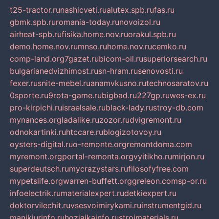
t25-tractor.ru
nashicveti.ru
alutex.spb.ru
fas.ru
gbmk.spb.ru
romania-today.ru
novoizol.ru
airheat-spb.ru
fisika.home.nov.ru
orakul.spb.ru
demo.home.nov.ru
mnso.ru
home.nov.ru
cemko.ru
comp-land.org
7gazet.ru
bicom-oil.ru
superiorsearch.ru
bulgarianedvizhimost.ru
sn-hram.ru
senovosti.ru
fexer.ru
snite-mebel.ru
anamvkusno.ru
technosaratov.ru
0sporte.ru
9rota-game.ru
bigbad.ru
227gp.ru
wes-ex.ru
pro-kirpichi.ru
israelsale.ru
black-lady.ru
stroy-db.com
mynances.org
ladalike.ru
zozor.ru
dvigremont.ru
odnokartinki.ru
htccare.ru
blogizotovoy.ru
oysters-digital.ru
o-remonte.org
remontdoma.com
myremont.org
portal-remonta.org
vyitikho.ru
mirjon.ru
superdeutsch.ru
mycrazystars.ru
filosofyfree.com
mypetslife.org
warren-buffett.org
greleon.com
sp-or.ru
infoelectrik.ru
materialexpert.ru
detkiexpert.ru
doktorvilechit.ru
vsesvoimirykami.ru
instrumentgid.ru
manikjurinfo.ru
hozjajkainfo.ru
stroimaterials.ru