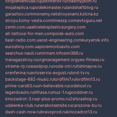
otopleniehouse.ru
justinterior.ru
chastnyjdom.ru
mojateplica.ru
podelkimaster.ru
landshaftblog.ru
garazhov.com
monamy.net
stroysnami.kz
lcna.kz
stroyu.kz
my-vesta.com
timeszp.com
avtoguru.net
zsmh.com.ua
allcelebsplasticsurgery.com
all-tattoos-for-men.com
poisk-auto.com
best-radio.com.ua
ost-engineering.com
kuryatnik.info
euroshiny.com.ua
poremontuavto.com
searchus-nauti.ru
mirmam.info
smi366.ru
transgazstroy.ru
orgmanagement.org
yes-fitness.ru
xtreme-rp.ru
wasdpvp.ru
voda-otri.ru
tishinapve.ru
orenferma.ru
avtoservis-avgust.ru
lord-tv.ru
backstage-682-music.ru
lordfilm7.ru
lordfilm13.ru
prime-cars63.ru
un-believable.ru
codetool.ru
legardoauto.ru
lithasa.ru
muz-1.ru
gooddver.ru
kinozadrot-3.ru
qr-plus-promo.ru
2shizashop.ru
udalenka-club.ru
nerabotaetsite.ru
carszona-bu.ru
dash-cash-now.ru
bravoprod.ru
kinozadrot13.ru