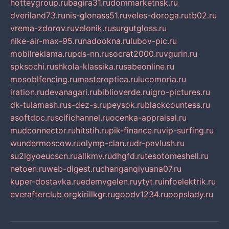
hotteygroup.ru
bagira31.ru
dommarketnsk.ru
dveriland73.ru
nis-glonass51.ru
veles-doroga.ru
tb02.ru
vrema-zdorov.ru
velonik.ru
surgutgloss.ru
nike-air-max-95.ru
nadookna.ru
lubov-pic.ru
mobilreklama.ru
pds-nn.ru
socrat2000.ru
vgurin.ru
spksochi.ru
shkola-klassika.ru
sabeonline.ru
mosoblfencing.ru
masteroptica.ru
lucomoria.ru
iration.ru
devanagari.ru
biblioverde.ru
igro-pictures.ru
dk-tulamash.ru
s-dez-s.ru
peysok.ru
blackcountess.ru
asoftdoc.ru
scifichannel.ru
ocenka-appraisal.ru
mudconnector.ru
hitstih.ru
pik-finance.ru
vip-surfing.ru
wundermoscow.ru
olymp-clan.ru
dr-pavlush.ru
su2lgyoeucscn.ru
allkmv.ru
dhgfd.ru
tesotomeshell.ru
netoen.ru
web-digest.ru
changanqiyuana07.ru
kuper-dostavka.ru
edemvgelen.ru
ytyt.ru
infoelektrik.ru
everafterclub.org
kirillkgr.ru
goodv1234.ru
oopslady.ru