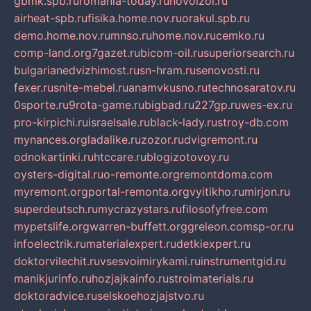
gbmk.spb.ru
romania-today.ru
novoizol.ru
airheat-spb.ru
fisika.home.nov.ru
orakul.spb.ru
demo.home.nov.ru
mnso.ru
home.nov.ru
cemko.ru
comp-land.org
7gazet.ru
bicom-oil.ru
superiorsearch.ru
bulgarianedvizhimost.ru
sn-hram.ru
senovosti.ru
fexer.ru
snite-mebel.ru
anamvkusno.ru
technosaratov.ru
0sporte.ru
9rota-game.ru
bigbad.ru
227gp.ru
wes-ex.ru
pro-kirpichi.ru
israelsale.ru
black-lady.ru
stroy-db.com
mynances.org
ladalike.ru
zozor.ru
dvigremont.ru
odnokartinki.ru
htccare.ru
blogizotovoy.ru
oysters-digital.ru
o-remonte.org
remontdoma.com
myremont.org
portal-remonta.org
vyitikho.ru
mirjon.ru
superdeutsch.ru
mycrazystars.ru
filosofyfree.com
mypetslife.org
warren-buffett.org
greleon.com
sp-or.ru
infoelectrik.ru
materialexpert.ru
detkiexpert.ru
doktorvilechit.ru
vsesvoimirykami.ru
instrumentgid.ru
manikjurinfo.ru
hozjajkainfo.ru
stroimaterials.ru
doktoradvice.ru
selskoehozjajstvo.ru