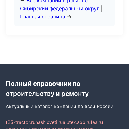
←
Все компании в регионе
Сибирский федеральный округ
|
Главная страница
→
Полный справочник по
строительству и ремонту
Актуальный каталог компаний по всей России
t25-tractor.ru
nashicveti.ru
alutex.spb.ru
fas.ru