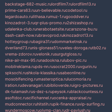
backstage-682-music.ru
lordfilm7.ru
lordfilm13.ru
prime-cars63.ru
un-believable.ru
codetool.ru
legardoauto.ru
lithasa.ru
muz-1.ru
gooddver.ru
kinozadrot-3.ru
qr-plus-promo.ru
2shizashop.ru
udalenka-club.ru
nerabotaetsite.ru
carszona-bu.ru
dash-cash-now.ru
bravoprod.ru
kinozadrot13.ru
hotteygroup.ru
bagira31.ru
dommarketnsk.ru
dveriland73.ru
nis-glonass51.ru
veles-doroga.ru
tb02.ru
vrema-zdorov.ru
velonik.ru
surgutgloss.ru
nike-air-max-95.ru
nadookna.ru
lubov-pic.ru
mobilreklama.ru
pds-nn.ru
socrat2000.ru
vgurin.ru
spksochi.ru
shkola-klassika.ru
sabeonline.ru
mosoblfencing.ru
masteroptica.ru
lucomoria.ru
iration.ru
devanagari.ru
biblioverde.ru
igro-pictures.ru
dk-tulamash.ru
s-dez-s.ru
peysok.ru
blackcountess.ru
asoftdoc.ru
scifichannel.ru
ocenka-appraisal.ru
mudconnector.ru
hitstih.ru
pik-finance.ru
vip-surfing.ru
wundermoscow.ru
olymp-clan.ru
dr-pavlush.ru