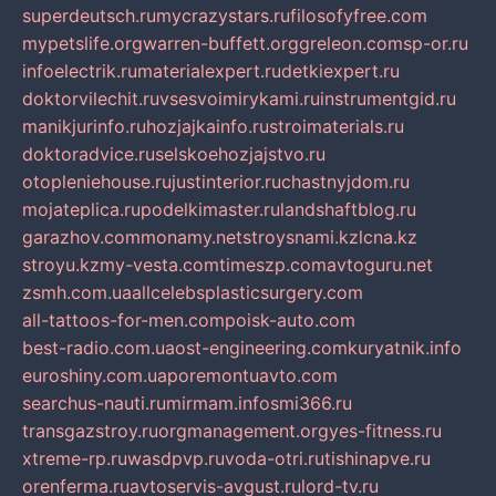
superdeutsch.ru
mycrazystars.ru
filosofyfree.com
mypetslife.org
warren-buffett.org
greleon.com
sp-or.ru
infoelectrik.ru
materialexpert.ru
detkiexpert.ru
doktorvilechit.ru
vsesvoimirykami.ru
instrumentgid.ru
manikjurinfo.ru
hozjajkainfo.ru
stroimaterials.ru
doktoradvice.ru
selskoehozjajstvo.ru
otopleniehouse.ru
justinterior.ru
chastnyjdom.ru
mojateplica.ru
podelkimaster.ru
landshaftblog.ru
garazhov.com
monamy.net
stroysnami.kz
lcna.kz
stroyu.kz
my-vesta.com
timeszp.com
avtoguru.net
zsmh.com.ua
allcelebsplasticsurgery.com
all-tattoos-for-men.com
poisk-auto.com
best-radio.com.ua
ost-engineering.com
kuryatnik.info
euroshiny.com.ua
poremontuavto.com
searchus-nauti.ru
mirmam.info
smi366.ru
transgazstroy.ru
orgmanagement.org
yes-fitness.ru
xtreme-rp.ru
wasdpvp.ru
voda-otri.ru
tishinapve.ru
orenferma.ru
avtoservis-avgust.ru
lord-tv.ru