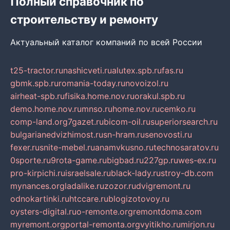
Полный справочник по
строительству и ремонту
Актуальный каталог компаний по всей России
t25-tractor.ru
nashicveti.ru
alutex.spb.ru
fas.ru
gbmk.spb.ru
romania-today.ru
novoizol.ru
airheat-spb.ru
fisika.home.nov.ru
orakul.spb.ru
demo.home.nov.ru
mnso.ru
home.nov.ru
cemko.ru
comp-land.org
7gazet.ru
bicom-oil.ru
superiorsearch.ru
bulgarianedvizhimost.ru
sn-hram.ru
senovosti.ru
fexer.ru
snite-mebel.ru
anamvkusno.ru
technosaratov.ru
0sporte.ru
9rota-game.ru
bigbad.ru
227gp.ru
wes-ex.ru
pro-kirpichi.ru
israelsale.ru
black-lady.ru
stroy-db.com
mynances.org
ladalike.ru
zozor.ru
dvigremont.ru
odnokartinki.ru
htccare.ru
blogizotovoy.ru
oysters-digital.ru
o-remonte.org
remontdoma.com
myremont.org
portal-remonta.org
vyitikho.ru
mirjon.ru