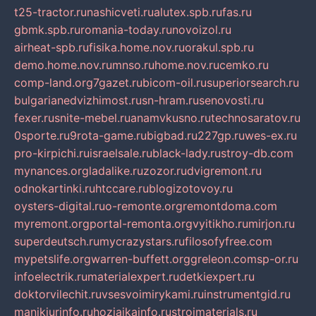
t25-tractor.ru
nashicveti.ru
alutex.spb.ru
fas.ru
gbmk.spb.ru
romania-today.ru
novoizol.ru
airheat-spb.ru
fisika.home.nov.ru
orakul.spb.ru
demo.home.nov.ru
mnso.ru
home.nov.ru
cemko.ru
comp-land.org
7gazet.ru
bicom-oil.ru
superiorsearch.ru
bulgarianedvizhimost.ru
sn-hram.ru
senovosti.ru
fexer.ru
snite-mebel.ru
anamvkusno.ru
technosaratov.ru
0sporte.ru
9rota-game.ru
bigbad.ru
227gp.ru
wes-ex.ru
pro-kirpichi.ru
israelsale.ru
black-lady.ru
stroy-db.com
mynances.org
ladalike.ru
zozor.ru
dvigremont.ru
odnokartinki.ru
htccare.ru
blogizotovoy.ru
oysters-digital.ru
o-remonte.org
remontdoma.com
myremont.org
portal-remonta.org
vyitikho.ru
mirjon.ru
superdeutsch.ru
mycrazystars.ru
filosofyfree.com
mypetslife.org
warren-buffett.org
greleon.com
sp-or.ru
infoelectrik.ru
materialexpert.ru
detkiexpert.ru
doktorvilechit.ru
vsesvoimirykami.ru
instrumentgid.ru
manikjurinfo.ru
hozjajkainfo.ru
stroimaterials.ru