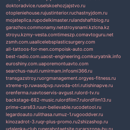
doktoradvice.ru
selskoehozjajstvo.ru
otopleniehouse.ru
justinterior.ru
chastnyjdom.ru
mojateplica.ru
podelkimaster.ru
landshaftblog.ru
garazhov.com
monamy.net
stroysnami.kz
lcna.kz
stroyu.kz
my-vesta.com
timeszp.com
avtoguru.net
zsmh.com.ua
allcelebsplasticsurgery.com
all-tattoos-for-men.com
poisk-auto.com
best-radio.com.ua
ost-engineering.com
kuryatnik.info
euroshiny.com.ua
poremontuavto.com
searchus-nauti.ru
mirmam.info
smi366.ru
transgazstroy.ru
orgmanagement.org
yes-fitness.ru
xtreme-rp.ru
wasdpvp.ru
voda-otri.ru
tishinapve.ru
orenferma.ru
avtoservis-avgust.ru
lord-tv.ru
backstage-682-music.ru
lordfilm7.ru
lordfilm13.ru
prime-cars63.ru
un-believable.ru
codetool.ru
legardoauto.ru
lithasa.ru
muz-1.ru
gooddver.ru
kinozadrot-3.ru
qr-plus-promo.ru
2shizashop.ru
udalenka-club.ru
nerabotaetsite.ru
carszona-bu.ru