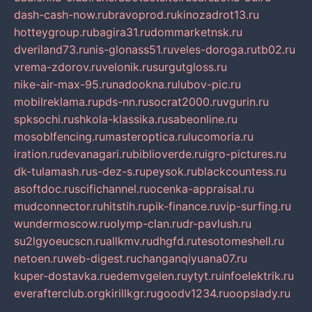
dash-cash-now.ru
bravoprod.ru
kinozadrot13.ru
hotteygroup.ru
bagira31.ru
dommarketnsk.ru
dveriland73.ru
nis-glonass51.ru
veles-doroga.ru
tb02.ru
vrema-zdorov.ru
velonik.ru
surgutgloss.ru
nike-air-max-95.ru
nadookna.ru
lubov-pic.ru
mobilreklama.ru
pds-nn.ru
socrat2000.ru
vgurin.ru
spksochi.ru
shkola-klassika.ru
sabeonline.ru
mosoblfencing.ru
masteroptica.ru
lucomoria.ru
iration.ru
devanagari.ru
biblioverde.ru
igro-pictures.ru
dk-tulamash.ru
s-dez-s.ru
peysok.ru
blackcountess.ru
asoftdoc.ru
scifichannel.ru
ocenka-appraisal.ru
mudconnector.ru
hitstih.ru
pik-finance.ru
vip-surfing.ru
wundermoscow.ru
olymp-clan.ru
dr-pavlush.ru
su2lgyoeucscn.ru
allkmv.ru
dhgfd.ru
tesotomeshell.ru
netoen.ru
web-digest.ru
changanqiyuana07.ru
kuper-dostavka.ru
edemvgelen.ru
ytyt.ru
infoelektrik.ru
everafterclub.org
kirillkgr.ru
goodv1234.ru
oopslady.ru