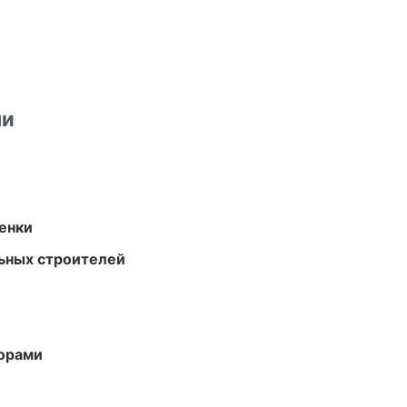
ми
енки
ьных строителей
торами