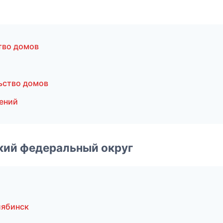
тво домов
ьство домов
ений
ский федеральный округ
лябинск