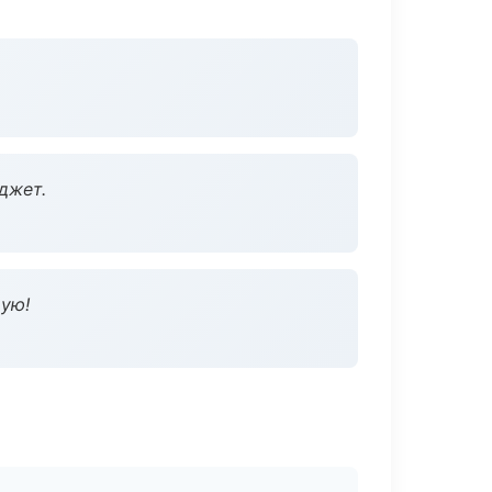
джет.
дую!