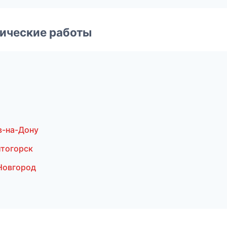
ические работы
в-на-Дону
итогорск
Новгород